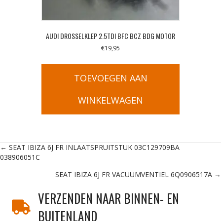
AUDI DROSSELKLEP 2.5TDI BFC BCZ BDG MOTOR
€
19,95
TOEVOEGEN AAN
WINKELWAGEN
Posts
← SEAT IBIZA 6J FR INLAATSPRUITSTUK 03C129709BA
038906051C
navigation
SEAT IBIZA 6J FR VACUUMVENTIEL 6Q0906517A →
VERZENDEN NAAR BINNEN- EN
BUITENLAND