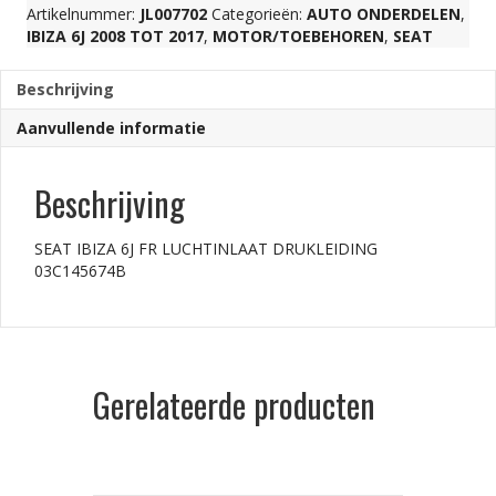
Artikelnummer:
JL007702
Categorieën:
AUTO ONDERDELEN
,
IBIZA 6J 2008 TOT 2017
,
MOTOR/TOEBEHOREN
,
SEAT
03C145674B
Beschrijving
aantal
Aanvullende informatie
Beschrijving
SEAT IBIZA 6J FR LUCHTINLAAT DRUKLEIDING
03C145674B
Gerelateerde producten