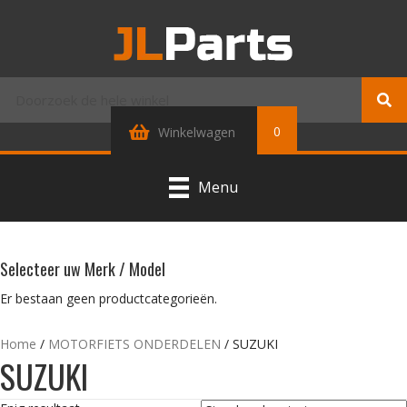
0
Winkelwagen
Menu
Selecteer uw Merk / Model
Er bestaan geen productcategorieën.
Home
/
MOTORFIETS ONDERDELEN
/ SUZUKI
SUZUKI