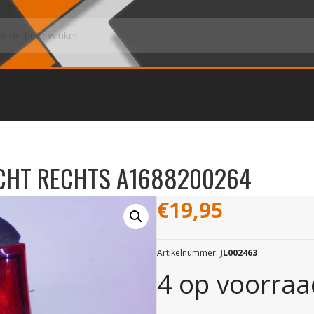
ICHT RECHTS A1688200264
€
19,95
Artikelnummer:
JL002463
4 op voorraa