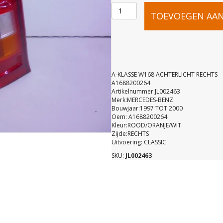
A-
TOEVOEGEN AA
KLASSE
W168
A-KLASSE W168 ACHTERLICHT RECHTS
A1688200264
Artikelnummer:JL002463
ACHTERLIC
Merk:MERCEDES-BENZ
Bouwjaar:1997 TOT 2000
Oem: A1688200264
RECHTS
Kleur:ROOD/ORANJE/WIT
Zijde:RECHTS
Uitvoering: CLASSIC
A16882002
SKU:
JL002463
aantal