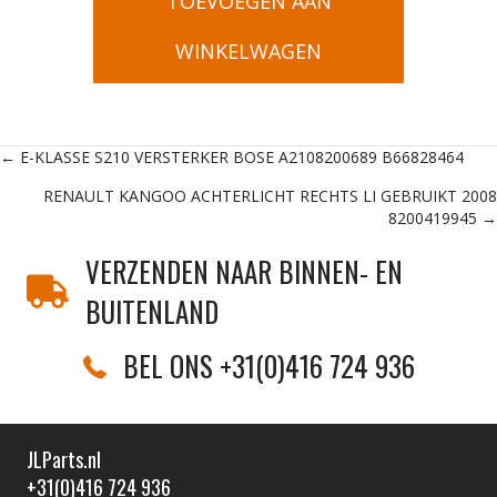
TOEVOEGEN AAN
WINKELWAGEN
Posts
← E-KLASSE S210 VERSTERKER BOSE A2108200689 B66828464
RENAULT KANGOO ACHTERLICHT RECHTS LI GEBRUIKT 2008
navigation
8200419945 →
VERZENDEN NAAR BINNEN- EN
BUITENLAND
BEL ONS +31(0)416 724 936
JLParts.nl
+31(0)416 724 936