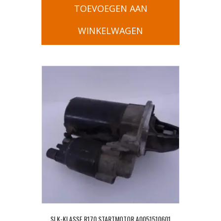
TOEVOEGEN AAN
WINKELWAGEN
SLK-KLASSE R170 STARTMOTOR A0051510601