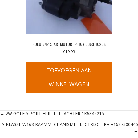
POLO 6N2 STARTMOTOR 1.4 16V 036911023S
€
19,95
TOEVOEGEN AAN
WINKELWAGEN
Posts
← VW GOLF 5 PORTIERRUIT LI ACHTER 1K6845215
A-KLASSE W168 RAAMMECHANISME ELECTRISCH RA A1687300446
navigation
→