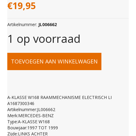
€
19,95
Artikelnummer:
JL006662
1 op voorraad
A-
TOEVOEGEN AAN WINKELWAGEN
KLASSE
W168
A-KLASSE W168 RAAMMECHANISME ELECTRISCH LI
A1687300346
RAAMMECHANISME
Artikelnummer:JL006662
Merk:MERCEDES-BENZ
Type:A-KLASSE W168
ELECTRISCH
Bouwjaar:1997 TOT 1999
Zijde:LINKS ACHTER