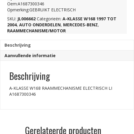
Oem:A1687300346
LI
Opmerking:GEBRUIKT ELECTRISCH
SKU:
JL006662
Categorieën:
A-KLASSE W168 1997 TOT
2004
,
AUTO ONDERDELEN
,
MERCEDES-BENZ
,
A1687300346
RAAMMECHANISME/MOTOR
aantal
Beschrijving
Aanvullende informatie
Beschrijving
A-KLASSE W168 RAAMMECHANISME ELECTRISCH LI
A1687300346
Gerelateerde producten