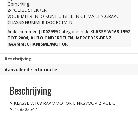
Opmerking:
2-
2-POLIGE STEKKER
VOOR MEER INFO KUNT U BELLEN OF MAILEN,GRAAG
CHASSISNUMMER DOORGEVEN
POLIG
Artikelnummer:
JL002999
Categorieën:
A-KLASSE W168 1997
TOT 2004
,
AUTO ONDERDELEN
,
MERCEDES-BENZ
,
A2108202542
RAAMMECHANISME/MOTOR
Beschrijving
aantal
Aanvullende informatie
Beschrijving
A-KLASSE W168 RAAMMOTOR LINKSVOOR 2-POLIG
A2108202542