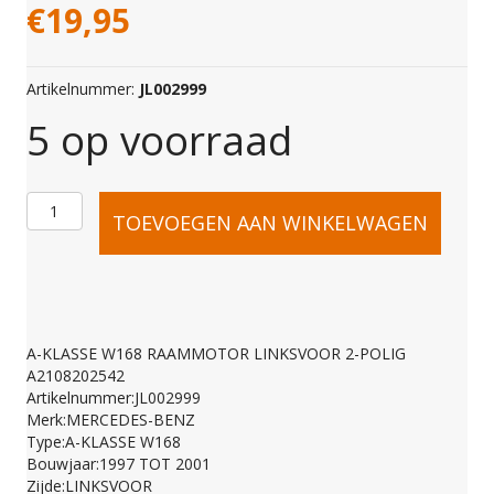
€
19,95
Artikelnummer:
JL002999
5 op voorraad
A-
TOEVOEGEN AAN WINKELWAGEN
KLASSE
W168
A-KLASSE W168 RAAMMOTOR LINKSVOOR 2-POLIG
A2108202542
RAAMMOTOR
Artikelnummer:JL002999
Merk:MERCEDES-BENZ
Type:A-KLASSE W168
LINKSVOOR
Bouwjaar:1997 TOT 2001
Zijde:LINKSVOOR