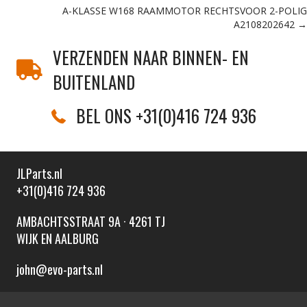
navigation
A-KLASSE W168 RAAMMOTOR RECHTSVOOR 2-POLIG
A2108202642 →
VERZENDEN NAAR BINNEN- EN
BUITENLAND
BEL ONS +31(0)416 724 936
JLParts.nl
+31(0)416 724 936
AMBACHTSSTRAAT 9A · 4261 TJ
WIJK EN AALBURG
john@evo-parts.nl