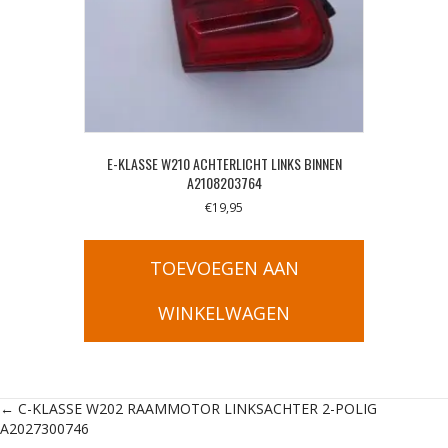
E-KLASSE W210 ACHTERLICHT LINKS BINNEN
A2108203764
€
19,95
TOEVOEGEN AAN
WINKELWAGEN
Posts
← C-KLASSE W202 RAAMMOTOR LINKSACHTER 2-POLIG
A2027300746