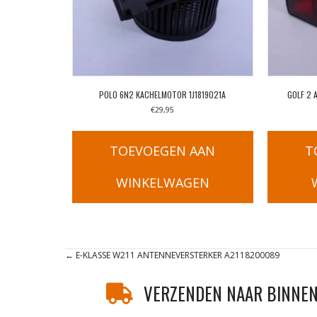
POLO 6N2 KACHELMOTOR 1J1819021A
GOLF 2 
€
29,95
TOEVOEGEN AAN
T
WINKELWAGEN
Posts
← E-KLASSE W211 ANTENNEVERSTERKER A2118200089
navigation
VERZENDEN NAAR BINNEN