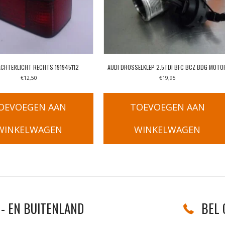
ACHTERLICHT RECHTS 191945112
AUDI DROSSELKLEP 2.5TDI BFC BCZ BDG MOTO
€
12,50
€
19,95
OEVOEGEN AAN
TOEVOEGEN AAN
WINKELWAGEN
WINKELWAGEN
- EN BUITENLAND
BEL 