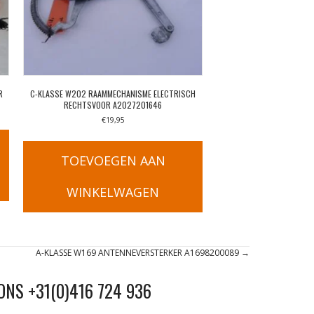
R
C-KLASSE W202 RAAMMECHANISME ELECTRISCH
RECHTSVOOR A2027201646
€
19,95
TOEVOEGEN AAN
WINKELWAGEN
A-KLASSE W169 ANTENNEVERSTERKER A1698200089 →
ONS +31(0)416 724 936