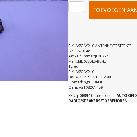
E-
TOEVOEGEN AA
KLASSE
W210
E-KLASSE W210 ANTENNEVERSTERKER
A2108201489
Artikelnummer:JL003943
ANTENNEV
Merk:MERCEDES-BENZ
Type:
E-KLASSE W210
A21082014
Bouwjaar:1998 TOT 2000
Opmerking:GEBRUIKT
Oem: A2108201489
aantal
SKU:
jl003943
Categorieën:
AUTO OND
RADIO/SPEAKERS/TOEBEHOREN