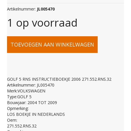
Artikelnummer:
JL005470
1 op voorraad
GOLF
TOEVOEGEN AAN WINKELWAGEN
5
RNS
GOLF 5 RNS INSTRUCTIEBOEKJE 2006 271.552.RNS.32
Artikelnummer: JL005470
INSTRUCTIEBOEKJE
Merk:VOLKSWAGEN
Type:GOLF 5
Bouwjaar: 2004 TOT 2009
2006
Opmerking:
LOS BOEKJE IN NEDERLANDS
Oem:
271.552.RNS.32
271.552.RNS.32