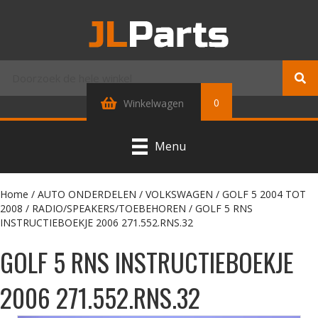
0
Winkelwagen
Menu
Home
/
AUTO ONDERDELEN
/
VOLKSWAGEN
/
GOLF 5 2004 TOT
2008
/
RADIO/SPEAKERS/TOEBEHOREN
/ GOLF 5 RNS
INSTRUCTIEBOEKJE 2006 271.552.RNS.32
GOLF 5 RNS INSTRUCTIEBOEKJE
2006 271.552.RNS.32