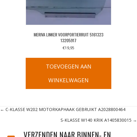
MERIVA LINKER VOORPORTIERRUIT 5161323
13205917
€
19,95
TOEVOEGEN AAN
WINKELWAGEN
Posts
← C-KLASSE W202 MOTORKAPHAAK GEBRUIKT A2028800464
S-KLASSE W140 KRIK A1405830015 →
navigation
VERZENDEN NAAR BINNEN- EN