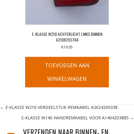
E-KLASSE W210 ACHTERLICHT LINKS BINNEN
A2108203764
€
19,95
TOEVOEGEN AAN
WINKELWAGEN
Posts
← E-KLASSE W210 VERDEELSTUK REMKABEL A2024200338
S-KLASSE W140 HANDREMKABEL VOOR A1404203885 →
navigation
VERZENDEN NAAR BINNEN- EN