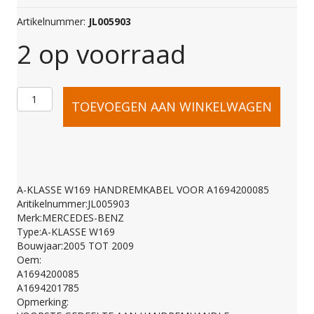
Artikelnummer:
JL005903
2 op voorraad
A-
TOEVOEGEN AAN WINKELWAGEN
KLASSE
W169
A-KLASSE W169 HANDREMKABEL VOOR A1694200085
Aritikelnummer:JL005903
HANDREMKABEL
Merk:MERCEDES-BENZ
Type:A-KLASSE W169
Bouwjaar:2005 TOT 2009
VOOR
Oem:
A1694200085
A1694201785
A1694200085
Opmerking: