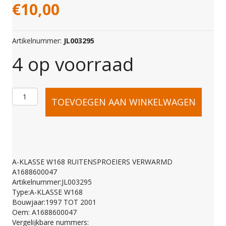
€
10,00
Artikelnummer:
JL003295
4 op voorraad
A-
TOEVOEGEN AAN WINKELWAGEN
KLASSE
W168
A-KLASSE W168 RUITENSPROEIERS VERWARMD
A1688600047
RUITENSPROEIERS
Artikelnummer:JL003295
Type:A-KLASSE W168
Bouwjaar:1997 TOT 2001
VERWARMD
Oem: A1688600047
Vergelijkbare nummers: