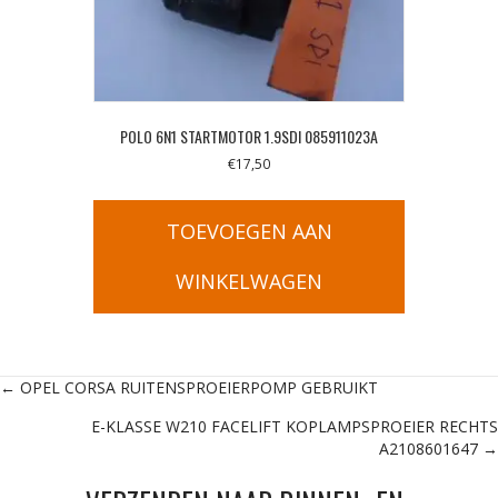
POLO 6N1 STARTMOTOR 1.9SDI 085911023A
€
17,50
TOEVOEGEN AAN
WINKELWAGEN
Posts
← OPEL CORSA RUITENSPROEIERPOMP GEBRUIKT
E-KLASSE W210 FACELIFT KOPLAMPSPROEIER RECHTS
navigation
A2108601647 →