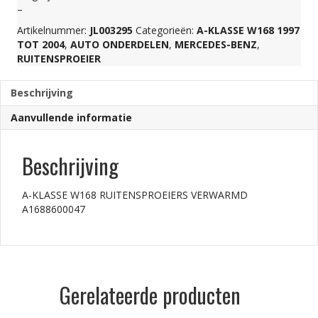
–
A1688600047
Artikelnummer:
JL003295
Categorieën:
A-KLASSE W168 1997
TOT 2004
,
AUTO ONDERDELEN
,
MERCEDES-BENZ
,
RUITENSPROEIER
aantal
Beschrijving
Aanvullende informatie
Beschrijving
A-KLASSE W168 RUITENSPROEIERS VERWARMD
A1688600047
Gerelateerde producten