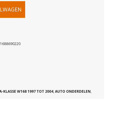
ELWAGEN
A1688690220
ROEIERTANK
20
A-KLASSE W168 1997 TOT 2004
,
AUTO ONDERDELEN
,