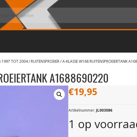
8 1997 TOT 2004
/
RUITENSPROEIER
/ A-KLASSE W168 RUITENSPROEIERTANK A16
ROEIERTANK A1688690220
€
19,95
Artikelnummer:
JL003086
1 op voorraa