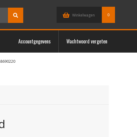
0
Winkelwagen
Accountgegevens
Wachtwoord vergeten
88690220
d