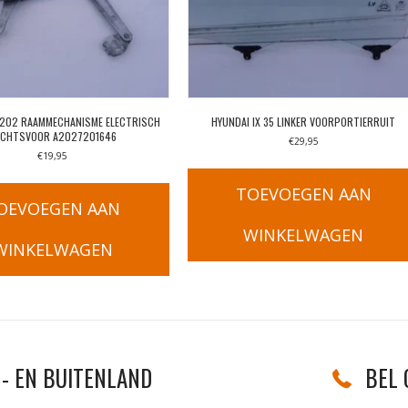
W202 RAAMMECHANISME ELECTRISCH
HYUNDAI IX 35 LINKER VOORPORTIERRUIT
ECHTSVOOR A2027201646
€
29,95
€
19,95
TOEVOEGEN AAN
OEVOEGEN AAN
WINKELWAGEN
WINKELWAGEN
- EN BUITENLAND
BEL 