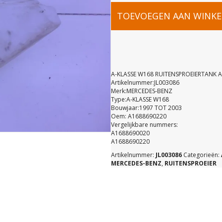
A-
TOEVOEGEN AAN WINK
KLASSE
W168
A-KLASSE W168 RUITENSPROEIERTANK 
Artikelnummer:JL003086
Merk:MERCEDES-BENZ
RUITENSP
Type:A-KLASSE W168
Bouwjaar:1997 TOT 2003
Oem: A1688690220
A16886902
Vergelijkbare nummers:
A1688690020
A1688690220
aantal
Artikelnummer:
JL003086
Categorieën:
MERCEDES-BENZ
,
RUITENSPROEIER