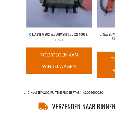
C-KLASSE W202 VACUUMVENTIEL 0025400697
C-KLASSE 
R
€
14,95
TOEVOEGEN AAN
T
WINKELWAGEN
Posts
← C-KLASSE W202 RUITENSPROEIERTANK A2028690020
navigation
VERZENDEN NAAR BINNEN