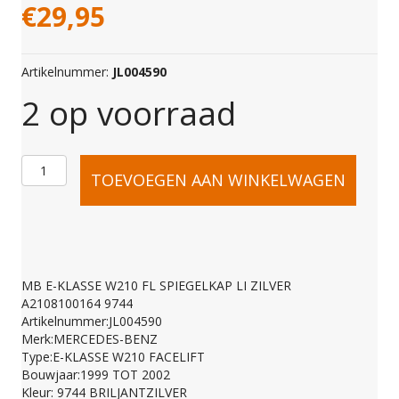
€
29,95
Artikelnummer:
JL004590
2 op voorraad
MB
TOEVOEGEN AAN WINKELWAGEN
E-
KLASSE
MB E-KLASSE W210 FL SPIEGELKAP LI ZILVER
A2108100164 9744
W210
Artikelnummer:JL004590
Merk:MERCEDES-BENZ
Type:E-KLASSE W210 FACELIFT
FL
Bouwjaar:1999 TOT 2002
Kleur: 9744 BRILJANTZILVER