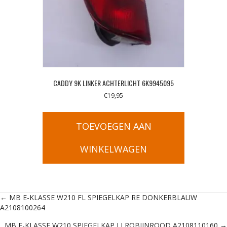
CADDY 9K LINKER ACHTERLICHT 6K9945095
€
19,95
TOEVOEGEN AAN
WINKELWAGEN
Posts
← MB E-KLASSE W210 FL SPIEGELKAP RE DONKERBLAUW
A2108100264
navigation
MB E-KLASSE W210 SPIEGELKAP LI ROBIJNROOD A2108110160 →