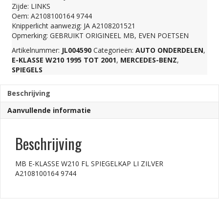
Zijde: LINKS
SPIEGELKAP
Oem: A2108100164 9744
Knipperlicht aanwezig: JA A2108201521
Opmerking: GEBRUIKT ORIGINEEL MB, EVEN POETSEN
LI
Artikelnummer:
JL004590
Categorieën:
AUTO ONDERDELEN
,
E-KLASSE W210 1995 TOT 2001
,
MERCEDES-BENZ
,
ZILVER
SPIEGELS
Beschrijving
A2108100164
Aanvullende informatie
9744
Beschrijving
aantal
MB E-KLASSE W210 FL SPIEGELKAP LI ZILVER
A2108100164 9744