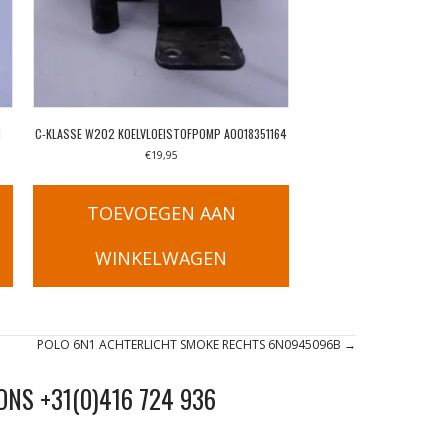
H
C-KLASSE W202 KOELVLOEISTOFPOMP A0018351164
€
19,95
TOEVOEGEN AAN
WINKELWAGEN
POLO 6N1 ACHTERLICHT SMOKE RECHTS 6N0945096B →
ONS +31(0)416 724 936