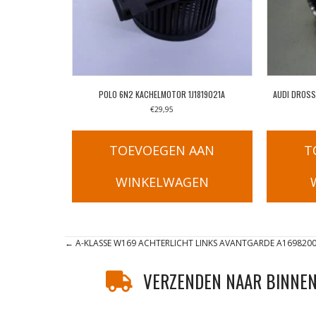
POLO 6N2 KACHELMOTOR 1J1819021A
AUDI DROSS
€
29,95
TOEVOEGEN AAN
T
WINKELWAGEN
Posts
← A-KLASSE W169 ACHTERLICHT LINKS AVANTGARDE A169820
navigation
VERZENDEN NAAR BINNEN