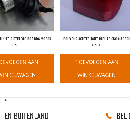
ELKLEP 2.5TDI BFC BCZ BDG MOTOR
POLO 6N2 ACHTERLICHT RECHTS 6N0945096
€
19,95
€
19,95
OEVOEGEN AAN
TOEVOEGEN AAN
WINKELWAGEN
WINKELWAGEN
0964
- EN BUITENLAND
BEL 