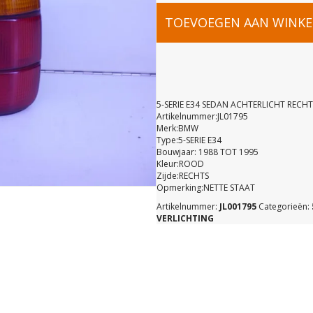
5-
TOEVOEGEN AAN WINK
SERIE
E34
5-SERIE E34 SEDAN ACHTERLICHT RECHT
Artikelnummer:JL01795
Merk:BMW
SEDAN
Type:5-SERIE E34
Bouwjaar: 1988 TOT 1995
Kleur:ROOD
ACHTERLIC
Zijde:RECHTS
Opmerking:NETTE STAAT
Artikelnummer:
JL001795
Categorieën:
RECHTS
VERLICHTING
aantal