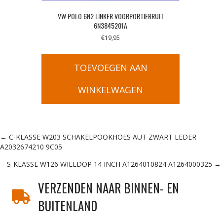
VW POLO 6N2 LINKER VOORPORTIERRUIT
6N3845201A
€
19,95
TOEVOEGEN AAN
WINKELWAGEN
Posts
← C-KLASSE W203 SCHAKELPOOKHOES AUT ZWART LEDER
A2032674210 9C05
navigation
S-KLASSE W126 WIELDOP 14 INCH A1264010824 A1264000325 →
VERZENDEN NAAR BINNEN- EN
BUITENLAND