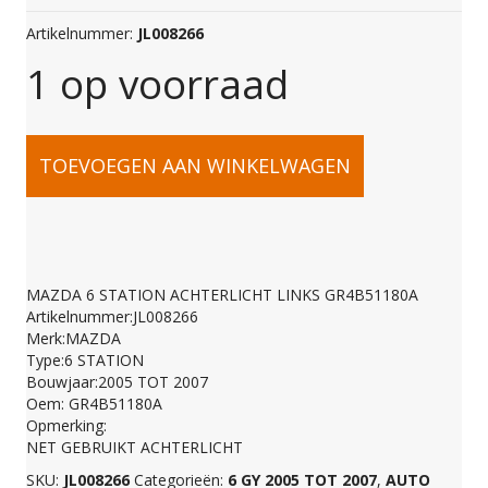
Artikelnummer:
JL008266
1 op voorraad
MAZDA
TOEVOEGEN AAN WINKELWAGEN
6
STATION
MAZDA 6 STATION ACHTERLICHT LINKS GR4B51180A
Artikelnummer:JL008266
ACHTERLICHT
Merk:MAZDA
Type:6 STATION
Bouwjaar:2005 TOT 2007
LINKS
Oem: GR4B51180A
Opmerking:
NET GEBRUIKT ACHTERLICHT
GR4B51180A
SKU:
JL008266
Categorieën:
6 GY 2005 TOT 2007
,
AUTO