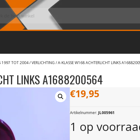
8 1997 TOT 2004
/
VERLICHTING
/ A-KLASSE W168 ACHTERLICHT LINKS A1688200
CHT LINKS A1688200564
€
19,95
Artikelnummer:
JL005961
1 op voorraa