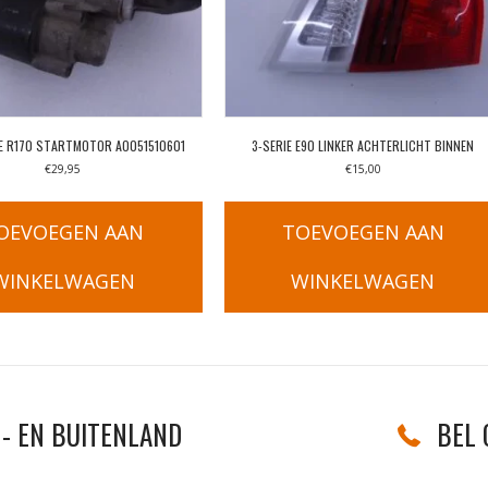
E R170 STARTMOTOR A0051510601
3-SERIE E90 LINKER ACHTERLICHT BINNEN
€
29,95
€
15,00
OEVOEGEN AAN
TOEVOEGEN AAN
WINKELWAGEN
WINKELWAGEN
- EN BUITENLAND
BEL 