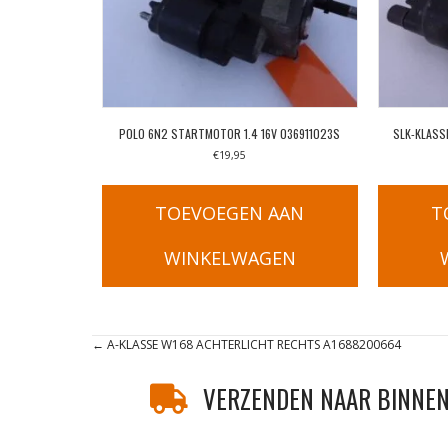
POLO 6N2 STARTMOTOR 1.4 16V 036911023S
SLK-KLASS
€
19,95
TOEVOEGEN AAN
T
WINKELWAGEN
Posts
← A-KLASSE W168 ACHTERLICHT RECHTS A1688200664
navigation
VERZENDEN NAAR BINNEN