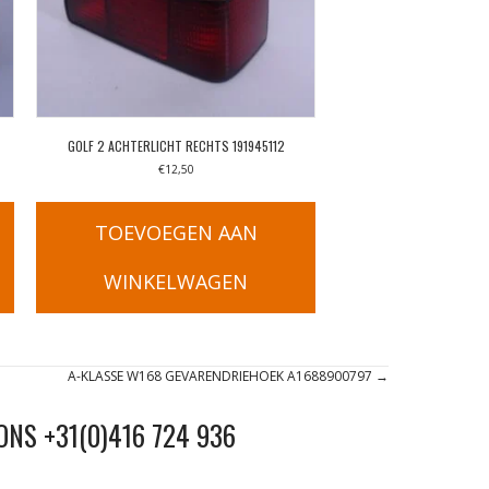
GOLF 2 ACHTERLICHT RECHTS 191945112
€
12,50
TOEVOEGEN AAN
WINKELWAGEN
A-KLASSE W168 GEVARENDRIEHOEK A1688900797 →
ONS +31(0)416 724 936