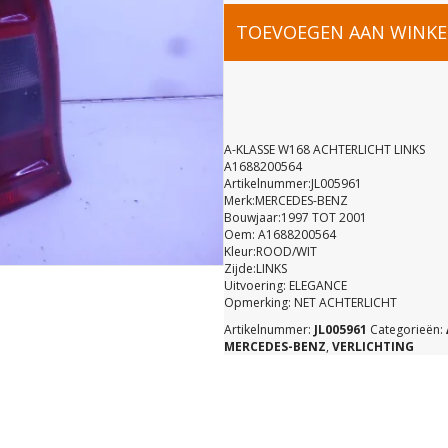
A-
TOEVOEGEN AAN WINK
KLASSE
W168
A-KLASSE W168 ACHTERLICHT LINKS
A1688200564
Artikelnummer:JL005961
ACHTERLIC
Merk:MERCEDES-BENZ
Bouwjaar:1997 TOT 2001
Oem: A1688200564
LINKS
Kleur:ROOD/WIT
Zijde:LINKS
Uitvoering: ELEGANCE
A16882005
Opmerking: NET ACHTERLICHT
Artikelnummer:
JL005961
Categorieën:
MERCEDES-BENZ
,
VERLICHTING
aantal