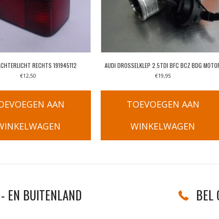
ACHTERLICHT RECHTS 191945112
AUDI DROSSELKLEP 2.5TDI BFC BCZ BDG MOTO
€
12,50
€
19,95
OEVOEGEN AAN
TOEVOEGEN AAN
WINKELWAGEN
WINKELWAGEN
- EN BUITENLAND
BEL 