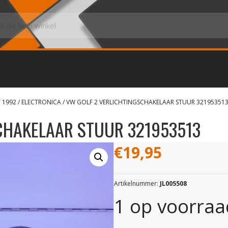
 1992
/
ELECTRONICA
/ VW GOLF 2 VERLICHTINGSCHAKELAAR STUUR 32195351
CHAKELAAR STUUR 321953513
€
19,95
Artikelnummer:
JL005508
1 op voorraa