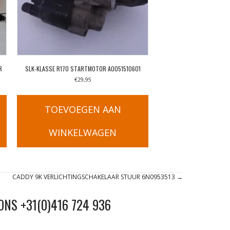
R
SLK-KLASSE R170 STARTMOTOR A0051510601
€
29,95
TOEVOEGEN AAN
WINKELWAGEN
CADDY 9K VERLICHTINGSCHAKELAAR STUUR 6N0953513 →
ONS +31(0)416 724 936