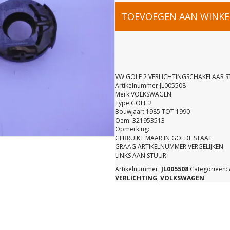
VW
TOEVOEGEN AAN WINK
GOLF
2
VW GOLF 2 VERLICHTINGSCHAKELAAR S
Artikelnummer:JL005508
Merk:VOLKSWAGEN
VERLICHT
Type:GOLF 2
Bouwjaar: 1985 TOT 1990
Oem: 321953513
STUUR
Opmerking:
GEBRUIKT MAAR IN GOEDE STAAT
GRAAG ARTIKELNUMMER VERGELIJKEN
321953513
LINKS AAN STUUR
Artikelnummer:
JL005508
Categorieën:
VERLICHTING
,
VOLKSWAGEN
aantal