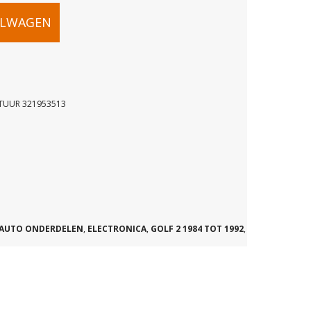
ELWAGEN
TUUR 321953513
INGSCHAKELAAR
AUTO ONDERDELEN
,
ELECTRONICA
,
GOLF 2 1984 TOT 1992
,