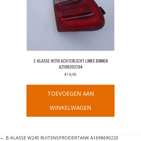
E-KLASSE W210 ACHTERLICHT LINKS BINNEN
A2108203764
€
19,95
TOEVOEGEN AAN
WINKELWAGEN
Posts
← B-KLASSE W245 RUITENSPROEIERTANK A1698690220