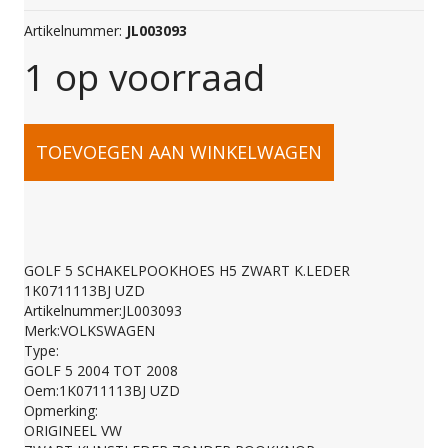
Artikelnummer:
JL003093
1 op voorraad
GOLF
TOEVOEGEN AAN WINKELWAGEN
5
SCHAKELPOOKHOES
GOLF 5 SCHAKELPOOKHOES H5 ZWART K.LEDER
1K0711113BJ UZD
H5
Artikelnummer:JL003093
Merk:VOLKSWAGEN
Type:
ZWART
GOLF 5 2004 TOT 2008
Oem:1K0711113BJ UZD
Opmerking:
K.LEDER
ORIGINEEL VW