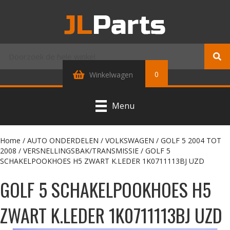
0
Winkelwagen
Menu
Home
/
AUTO ONDERDELEN
/
VOLKSWAGEN
/
GOLF 5 2004 TOT
2008
/
VERSNELLINGSBAK/TRANSMISSIE
/ GOLF 5
SCHAKELPOOKHOES H5 ZWART K.LEDER 1K0711113BJ UZD
GOLF 5 SCHAKELPOOKHOES H5
ZWART K.LEDER 1K0711113BJ UZD