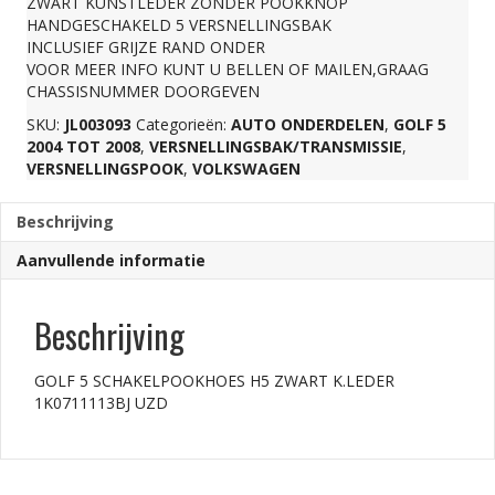
ZWART KUNSTLEDER ZONDER POOKKNOP
HANDGESCHAKELD 5 VERSNELLINGSBAK
1K0711113BJ
INCLUSIEF GRIJZE RAND ONDER
VOOR MEER INFO KUNT U BELLEN OF MAILEN,GRAAG
CHASSISNUMMER DOORGEVEN
UZD
SKU:
JL003093
Categorieën:
AUTO ONDERDELEN
,
GOLF 5
2004 TOT 2008
,
VERSNELLINGSBAK/TRANSMISSIE
,
aantal
VERSNELLINGSPOOK
,
VOLKSWAGEN
Beschrijving
Aanvullende informatie
Beschrijving
GOLF 5 SCHAKELPOOKHOES H5 ZWART K.LEDER
1K0711113BJ UZD