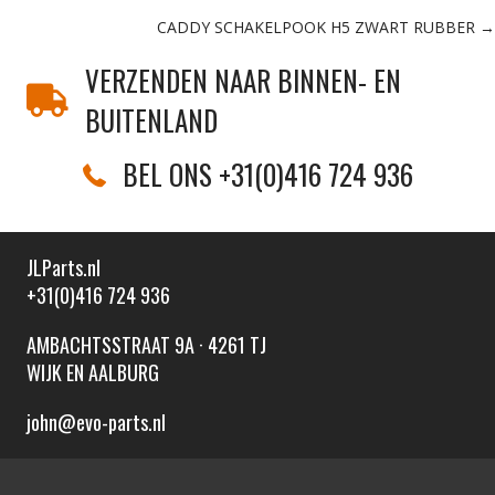
CADDY SCHAKELPOOK H5 ZWART RUBBER →
navigation
VERZENDEN NAAR BINNEN- EN
BUITENLAND
BEL ONS +31(0)416 724 936
JLParts.nl
+31(0)416 724 936
AMBACHTSSTRAAT 9A · 4261 TJ
WIJK EN AALBURG
john@evo-parts.nl