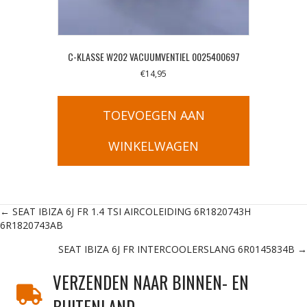
C-KLASSE W202 VACUUMVENTIEL 0025400697
€
14,95
TOEVOEGEN AAN
WINKELWAGEN
Posts
← SEAT IBIZA 6J FR 1.4 TSI AIRCOLEIDING 6R1820743H
6R1820743AB
navigation
SEAT IBIZA 6J FR INTERCOOLERSLANG 6R0145834B →
VERZENDEN NAAR BINNEN- EN
BUITENLAND