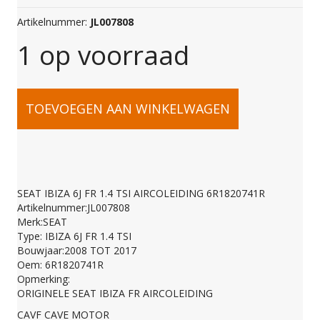
Artikelnummer:
JL007808
1 op voorraad
SEAT
TOEVOEGEN AAN WINKELWAGEN
IBIZA
6J
SEAT IBIZA 6J FR 1.4 TSI AIRCOLEIDING 6R1820741R
Artikelnummer:JL007808
FR
Merk:SEAT
Type: IBIZA 6J FR 1.4 TSI
Bouwjaar:2008 TOT 2017
1.4
Oem: 6R1820741R
Opmerking:
ORIGINELE SEAT IBIZA FR AIRCOLEIDING
TSI
CAVF CAVE MOTOR