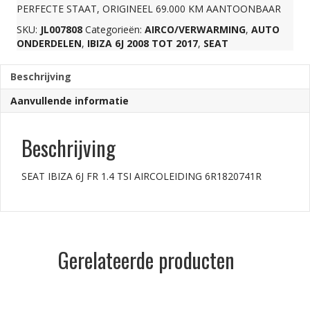
PERFECTE STAAT, ORIGINEEL 69.000 KM AANTOONBAAR
AIRCOLEIDING
SKU:
JL007808
Categorieën:
AIRCO/VERWARMING
,
AUTO
ONDERDELEN
,
IBIZA 6J 2008 TOT 2017
,
SEAT
6R1820741R
Beschrijving
Aanvullende informatie
aantal
Beschrijving
SEAT IBIZA 6J FR 1.4 TSI AIRCOLEIDING 6R1820741R
Gerelateerde producten