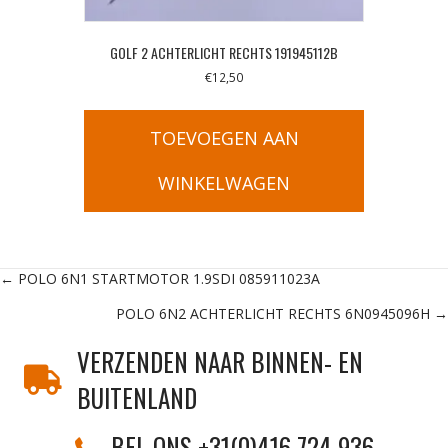
GOLF 2 ACHTERLICHT RECHTS 191945112B
€
12,50
TOEVOEGEN AAN
WINKELWAGEN
Posts
← POLO 6N1 STARTMOTOR 1.9SDI 085911023A
POLO 6N2 ACHTERLICHT RECHTS 6N0945096H →
navigation
VERZENDEN NAAR BINNEN- EN
BUITENLAND
BEL ONS +31(0)416 724 936