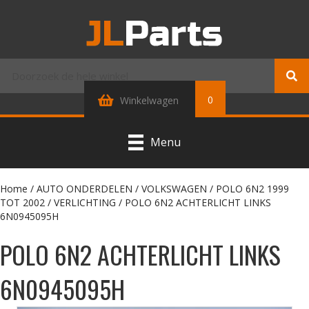
0
Winkelwagen
Menu
Home
/
AUTO ONDERDELEN
/
VOLKSWAGEN
/
POLO 6N2 1999
TOT 2002
/
VERLICHTING
/ POLO 6N2 ACHTERLICHT LINKS
6N0945095H
POLO 6N2 ACHTERLICHT LINKS
6N0945095H