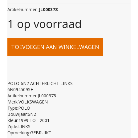
Artikelnummer:
JL000378
1 op voorraad
POLO
TOEVOEGEN AAN WINKELWAGEN
6N2
ACHTERLICHT
POLO 6N2 ACHTERLICHT LINKS
6N0945095H
LINKS
Artikelnummer:JL000378
Merk:VOLKSWAGEN
Type:POLO
6N0945095H
Bouwjaar:6N2
Kleur:1999 TOT 2001
Zijde:LINKS
aantal
Opmerking:GEBRUIKT