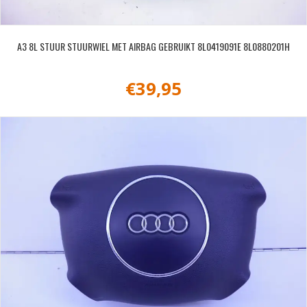
A3 8L STUUR STUURWIEL MET AIRBAG GEBRUIKT 8L0419091E 8L0880201H
€
39,95