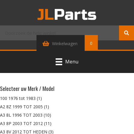
0
Winkelwagen
Menu
Selecteer uw Merk / Model
100 1976 tot 1983
(1)
A2 8Z 1999 TOT 2005
(1)
A3 8L 1996 TOT 2003
(10)
A3 8P 2003 TOT 2012
(11)
A3 8V 2012 TOT HEDEN
(3)