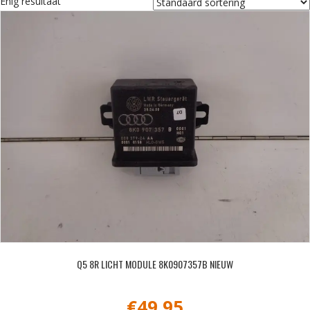
Enig resultaat
Q5 8R LICHT MODULE 8K0907357B NIEUW
€
49,95