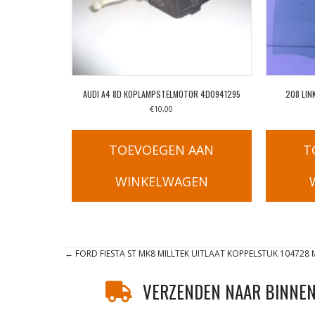
AUDI A4 8D KOPLAMPSTELMOTOR 4D0941295
208 LIN
€
10,00
TOEVOEGEN AAN
T
WINKELWAGEN
Posts
← FORD FIESTA ST MK8 MILLTEK UITLAAT KOPPELSTUK 104728
navigation
VERZENDEN NAAR BINNEN