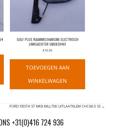
64
GOLF PLUS RAAMMECHANISME ELECTRISCH
LINKSACHTER 5M0839461
€
19,95
TOEVOEGEN AAN
WINKELWAGEN
FORD FIESTA ST MK8 MILLTEK UITLAATKLEM CHC66.5 SS →
ONS +31(0)416 724 936