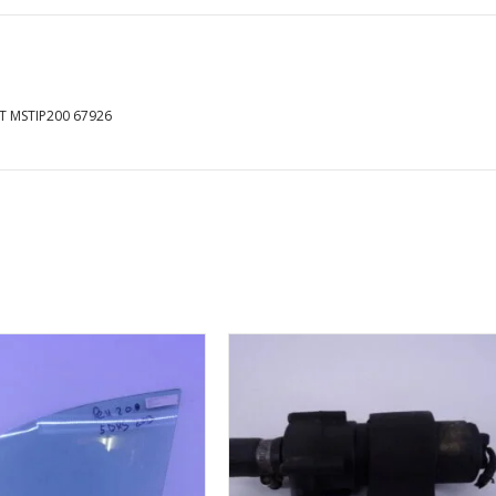
MSTIP200
67926
T MSTIP200 67926
aantal