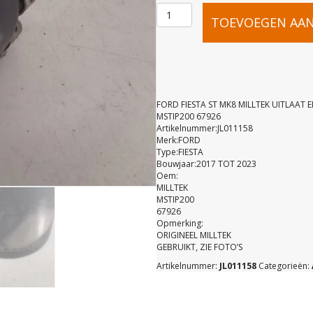
FORD
TOEVOEGEN AA
FIESTA
ST
FORD FIESTA ST MK8 MILLTEK UITLAAT 
MSTIP200 67926
Artikelnummer:JL011158
MK8
Merk:FORD
Type:FIESTA
Bouwjaar:2017 TOT 2023
MILLTEK
Oem:
MILLTEK
MSTIP200
UITLAAT
67926
Opmerking:
ORIGINEEL MILLTEK
GEBRUIKT, ZIE FOTO’S
EINDSTUK
Artikelnummer:
JL011158
Categorieën:
GEBRUIKT