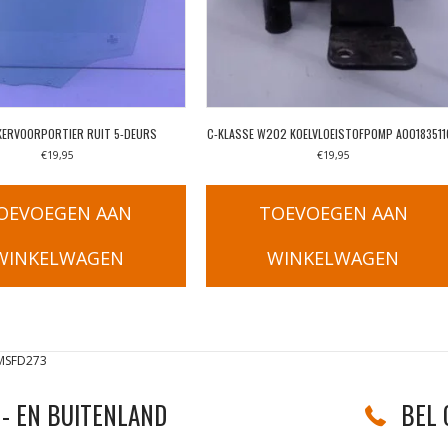
KERVOORPORTIER RUIT 5-DEURS
C-KLASSE W202 KOELVLOEISTOFPOMP A00183511
€
19,95
€
19,95
OEVOEGEN AAN
TOEVOEGEN AAN
WINKELWAGEN
WINKELWAGEN
 MSFD273
- EN BUITENLAND
BEL 