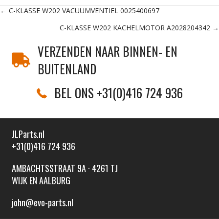
Posts
← C-KLASSE W202 VACUUMVENTIEL 0025400697
C-KLASSE W202 KACHELMOTOR A2028204342 →
navigation
VERZENDEN NAAR BINNEN- EN
BUITENLAND
BEL ONS +31(0)416 724 936
JLParts.nl
+31(0)416 724 936
AMBACHTSSTRAAT 9A · 4261 TJ
WIJK EN AALBURG
john@evo-parts.nl