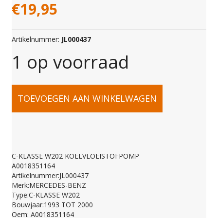
€
19,95
Artikelnummer:
JL000437
1 op voorraad
C-
TOEVOEGEN AAN WINKELWAGEN
KLASSE
W202
C-KLASSE W202 KOELVLOEISTOFPOMP
A0018351164
KOELVLOEISTOFPOM
Artikelnummer:JL000437
Merk:MERCEDES-BENZ
Type:C-KLASSE W202
A0018351164
Bouwjaar:1993 TOT 2000
Oem: A0018351164