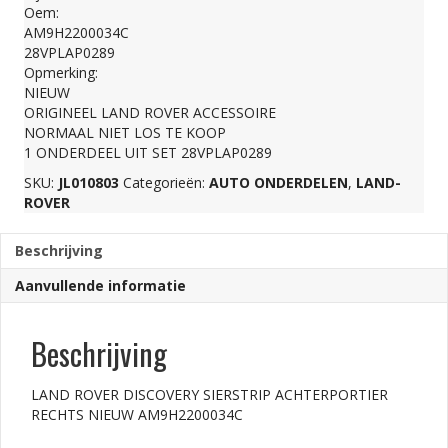
Oem:
RECHTS
AM9H2200034C
28VPLAP0289
Opmerking:
NIEUW
NIEUW
ORIGINEEL LAND ROVER ACCESSOIRE
NORMAAL NIET LOS TE KOOP
AM9H2200034C
1 ONDERDEEL UIT SET 28VPLAP0289
SKU:
JL010803
Categorieën:
AUTO ONDERDELEN
,
LAND-
aantal
ROVER
Beschrijving
Aanvullende informatie
Beschrijving
LAND ROVER DISCOVERY SIERSTRIP ACHTERPORTIER
RECHTS NIEUW AM9H2200034C