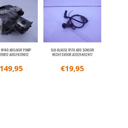
E W140 ABS/ASR POMP
SLK-KLASSE R170 ABS SENSOR
19812 A0024319612
RECHTSVOOR A2025402417
149,95
€
19,95