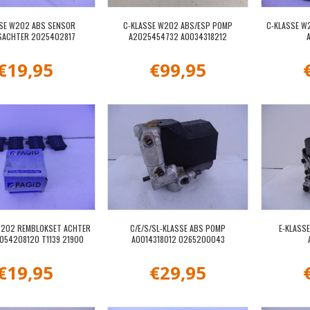
SE W202 ABS SENSOR
C-KLASSE W202 ABS/ESP POMP
C-KLASSE W
SACHTER 2025402817
A2025454732 A0034318212
€
19,95
€
99,95
W202 REMBLOKSET ACHTER
C/E/S/SL-KLASSE ABS POMP
E-KLASS
054208120 T1139 21900
A0014318012 0265200043
€
19,95
€
29,95