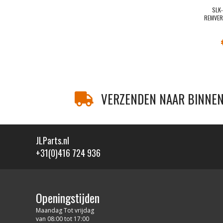
SLK
REMVER
VERZENDEN NAAR BINNEN
JLParts.nl
+31(0)416 724 936
Openingstijden
Maandag Tot vrijdag
van 08:00 tot 17:00