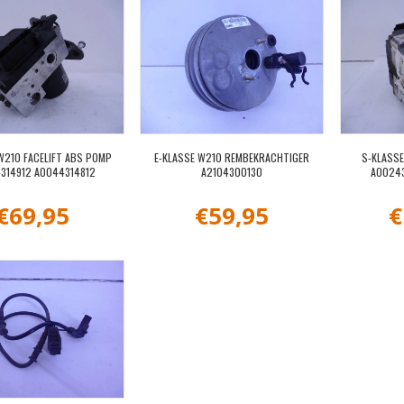
W210 FACELIFT ABS POMP
E-KLASSE W210 REMBEKRACHTIGER
S-KLASS
314912 A0044314812
A2104300130
A00243
€
69,95
€
59,95
€