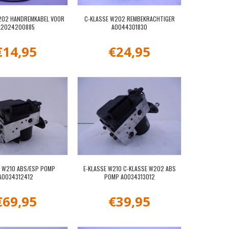
202 HANDREMKABEL VOOR
C-KLASSE W202 REMBEKRACHTIGER
A2024200885
A0044301830
€
14,95
€
24,95
E W210 ABS/ESP POMP
E-KLASSE W210 C-KLASSE W202 ABS
A0034312412
POMP A0034313012
€
69,95
€
39,95