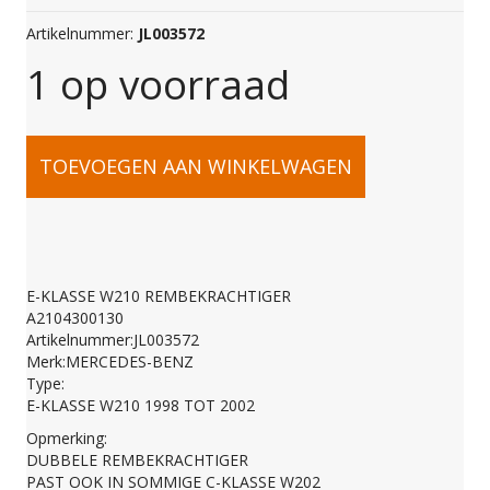
Artikelnummer:
JL003572
1 op voorraad
E-
TOEVOEGEN AAN WINKELWAGEN
KLASSE
W210
E-KLASSE W210 REMBEKRACHTIGER
A2104300130
REMBEKRACHTIGER
Artikelnummer:JL003572
Merk:MERCEDES-BENZ
Type:
A2104300130
E-KLASSE W210 1998 TOT 2002
Opmerking:
DUBBELE REMBEKRACHTIGER
aantal
PAST OOK IN SOMMIGE C-KLASSE W202