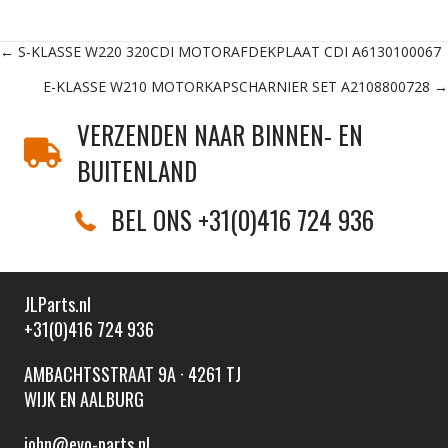
Posts
← S-KLASSE W220 320CDI MOTORAFDEKPLAAT CDI A6130100067
E-KLASSE W210 MOTORKAPSCHARNIER SET A2108800728 →
navigation
VERZENDEN NAAR BINNEN- EN
BUITENLAND
BEL ONS +31(0)416 724 936
JLParts.nl
+31(0)416 724 936
AMBACHTSSTRAAT 9A · 4261 TJ
WIJK EN AALBURG
john@evo-parts.nl