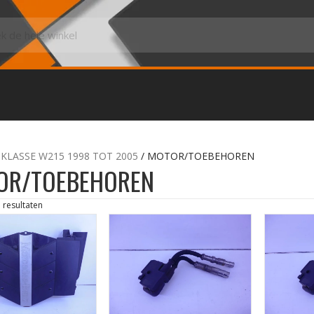
-KLASSE W215 1998 TOT 2005
/ MOTOR/TOEBEHOREN
OR/TOEBEHOREN
3 resultaten