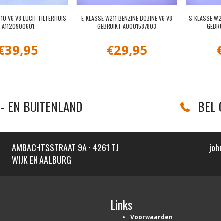
10 V6 V8 LUCHTFILTERHUIS
E-KLASSE W211 BENZINE BOBINE V6 V8
S-KLASSE W2
A1120900601
GEBRUIKT A0001587803
GEBR
€
39,95
€
29,95
- EN BUITENLAND
BEL 
AMBACHTSSTRAAT 9A · 4261 TJ
joh
WIJK EN AALBURG
Links
Voorwaarden