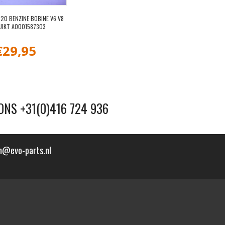
20 BENZINE BOBINE V6 V8
UIKT A0001587303
€
29,95
ONS +31(0)416 724 936
n@evo-parts.nl