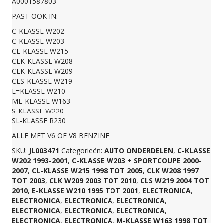
A0001587803
PAST OOK IN:
V8
C-KLASSE W202
C-KLASSE W203
GEBRUIKT
CL-KLASSE W215
CLK-KLASSE W208
CLK-KLASSE W209
A0001587803
CLS-KLASSE W219
E=KLASSE W210
ML-KLASSE W163
aantal
S-KLASSE W220
SL-KLASSE R230
ALLE MET V6 OF V8 BENZINE
SKU:
JL003471
Categorieën:
AUTO ONDERDELEN
,
C-KLASSE
W202 1993-2001
,
C-KLASSE W203 + SPORTCOUPE 2000-
2007
,
CL-KLASSE W215 1998 TOT 2005
,
CLK W208 1997
TOT 2003
,
CLK W209 2003 TOT 2010
,
CLS W219 2004 TOT
2010
,
E-KLASSE W210 1995 TOT 2001
,
ELECTRONICA
,
ELECTRONICA
,
ELECTRONICA
,
ELECTRONICA
,
ELECTRONICA
,
ELECTRONICA
,
ELECTRONICA
,
ELECTRONICA
,
ELECTRONICA
,
M-KLASSE W163 1998 TOT