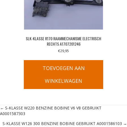
SLK-KLASSE R170 RAAMMECHANISME ELECTRISCH
RECHTS A1707201246
€
29,95
TOEVOEGEN AAN
WINKELWAGEN
Posts
← S-KLASSE W220 BENZINE BOBINE V6 V8 GEBRUIKT
A0001587303
navigation
S-KLASSE W126 300 BENZINE BOBINE GEBRUIKT A0001586103 →