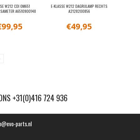
SSE W212 CDI OM651
E-KLASSE W212 DAGRIJLAMP RECHTS
SAMETER A6510900148
A2128200856
€
99,95
€
49,95
»
ONS +31(0)416 724 936
n@evo-parts.nl