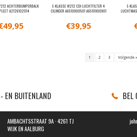
W212 ACHTERBUMPERBALK
E-KLASSE W212 CDI LUCHTFILTER 4
E-KLA
PLEET A2126102014
CILINDER A6510900501 A6510900901
LUCHTMAS
€
49,95
€
39,95
1
2
3
Volgende 
- EN BUITENLAND
BEL 
AMBACHTSSTRAAT 9A · 4261 TJ
joh
WIJK EN AALBURG