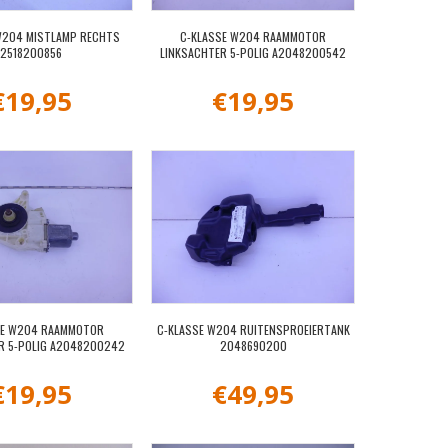
W204 MISTLAMP RECHTS
C-KLASSE W204 RAAMMOTOR
2518200856
LINKSACHTER 5-POLIG A2048200542
€
19,95
€
19,95
SE W204 RAAMMOTOR
C-KLASSE W204 RUITENSPROEIERTANK
R 5-POLIG A2048200242
2048690200
€
19,95
€
49,95