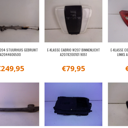
204 STUURHUIS GEBRUIKT
E-KLASSE CABRIO W207 BINNENLICHT
E-KLASSE C
A2044606500
A2078200101 9051
LINKS 
€
249,95
€
79,95