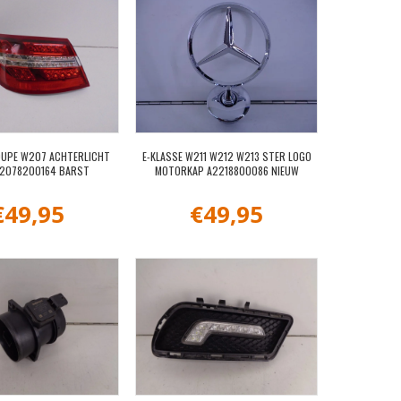
OUPE W207 ACHTERLICHT
E-KLASSE W211 W212 W213 STER LOGO
A2078200164 BARST
MOTORKAP A2218800086 NIEUW
€
49,95
€
49,95