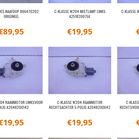
DES NAAFDOP B66470202
C-KLASSE W204 MISTLAMP LINKS
C-KLASSE 
ORIGINEEL
A2518200756
€
89,95
€
19,95
204 RAAMMOTOR LINKSVOOR
C-KLASSE W204 RAAMMOTOR
C-KLAS
OLIG A2048200142
RECHTSACHTER 5-POLIG A2048200642
RECHTSVOO
€
19,95
€
19,95