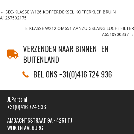
Posts
← SEC-KLASSE W126 KOFFERDEKSEL KOFFERKLEP BRUIN
A1267502175
navigation
E-KLASSE W212 OM651 AANZUIGSLANG LUCHTFILTER
A6510900337 →
VERZENDEN NAAR BINNEN- EN
BUITENLAND
BEL ONS +31(0)416 724 936
JLParts.nl
+31(0)416 724 936
AMBACHTSSTRAAT 9A · 4261 TJ
WIJK EN AALBURG