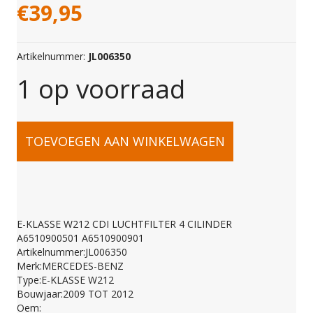
€
39,95
Artikelnummer:
JL006350
1 op voorraad
E-
TOEVOEGEN AAN WINKELWAGEN
KLASSE
W212
E-KLASSE W212 CDI LUCHTFILTER 4 CILINDER
A6510900501 A6510900901
CDI
Artikelnummer:JL006350
Merk:MERCEDES-BENZ
Type:E-KLASSE W212
LUCHTFILTER
Bouwjaar:2009 TOT 2012
Oem: