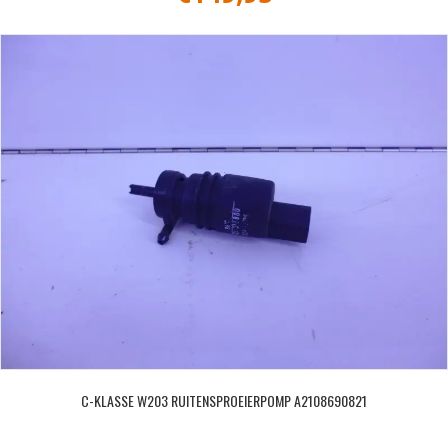
C-KLASSE W203 RUITENSPROEIERPOMP A2108690821