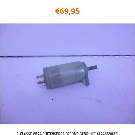
€
69,95
E-KLASSE W124 RUITENSPROEIERPOMP GEBRUIKT A1248690321