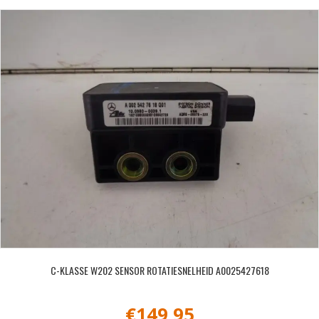
C-KLASSE W202 SENSOR ROTATIESNELHEID A0025427618
€
149,95