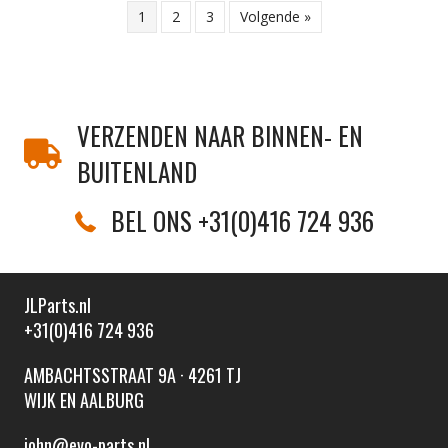
1
2
3
Volgende »
VERZENDEN NAAR BINNEN- EN
BUITENLAND
BEL ONS +31(0)416 724 936
JLParts.nl
+31(0)416 724 936
AMBACHTSSTRAAT 9A · 4261 TJ
WIJK EN AALBURG
john@evo-parts.nl