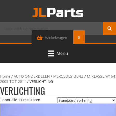
0
Winkelwagen
Menu
Home
/
AUTO ONDERDELEN
/
MERCEDES-BENZ
/
M-KLASSE W164
2005 TOT 2011
/ VERLICHTING
VERLICHTING
Toont alle 11 resultaten