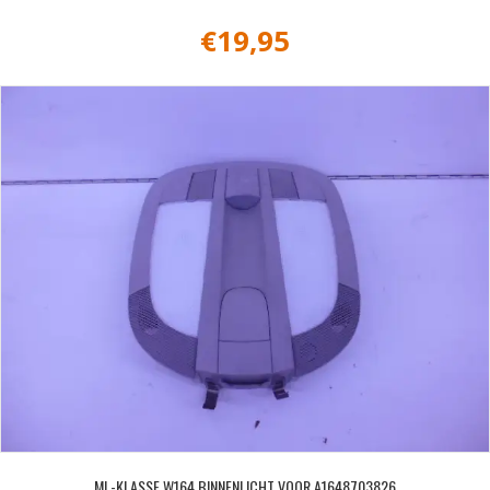
€
19,95
ML-KLASSE W164 BINNENLICHT VOOR A1648703826