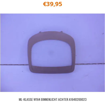
€
39,95
ML-KLASSE W164 BINNENLICHT ACHTER A1648200023