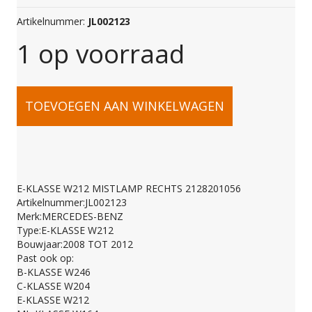
Artikelnummer:
JL002123
1 op voorraad
E-
TOEVOEGEN AAN WINKELWAGEN
KLASSE
W212
E-KLASSE W212 MISTLAMP RECHTS 2128201056
Artikelnummer:JL002123
MISTLAMP
Merk:MERCEDES-BENZ
Type:E-KLASSE W212
Bouwjaar:2008 TOT 2012
RECHTS
Past ook op:
B-KLASSE W246
C-KLASSE W204
2128201056
E-KLASSE W212