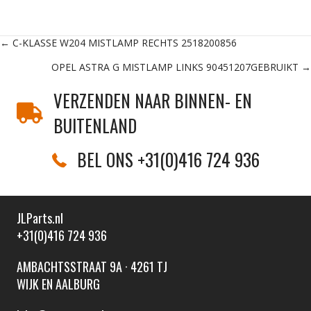
Posts
← C-KLASSE W204 MISTLAMP RECHTS 2518200856
OPEL ASTRA G MISTLAMP LINKS 90451207GEBRUIKT →
navigation
VERZENDEN NAAR BINNEN- EN
BUITENLAND
BEL ONS +31(0)416 724 936
JLParts.nl
+31(0)416 724 936
AMBACHTSSTRAAT 9A · 4261 TJ
WIJK EN AALBURG