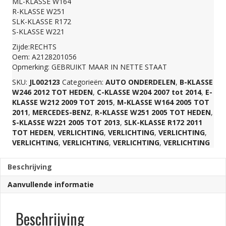
ML-KLASSE W164
R-KLASSE W251
aantal
SLK-KLASSE R172
S-KLASSE W221
Zijde:RECHTS
Oem: A2128201056
Opmerking: GEBRUIKT MAAR IN NETTE STAAT
SKU:
JL002123
Categorieën:
AUTO ONDERDELEN
,
B-KLASSE
W246 2012 TOT HEDEN
,
C-KLASSE W204 2007 tot 2014
,
E-
KLASSE W212 2009 TOT 2015
,
M-KLASSE W164 2005 TOT
2011
,
MERCEDES-BENZ
,
R-KLASSE W251 2005 TOT HEDEN
,
S-KLASSE W221 2005 TOT 2013
,
SLK-KLASSE R172 2011
TOT HEDEN
,
VERLICHTING
,
VERLICHTING
,
VERLICHTING
,
VERLICHTING
,
VERLICHTING
,
VERLICHTING
,
VERLICHTING
Beschrijving
Aanvullende informatie
Beschrijving