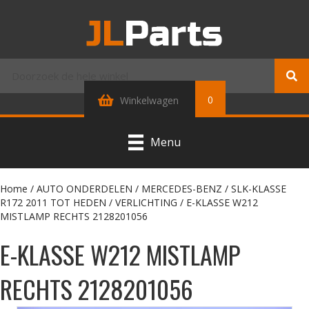
0
Winkelwagen
Menu
Home
/
AUTO ONDERDELEN
/
MERCEDES-BENZ
/
SLK-KLASSE
R172 2011 TOT HEDEN
/
VERLICHTING
/ E-KLASSE W212
MISTLAMP RECHTS 2128201056
E-KLASSE W212 MISTLAMP
RECHTS 2128201056