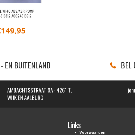
SE W140 ABS/ASR POMP
319812 A0024319612
€
149,95
- EN BUITENLAND
BEL 
AMBACHTSSTRAAT 9A · 4261 TJ
joh
WIJK EN AALBURG
Links
Voorwaarden