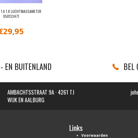
 1.6 1.8 LUCHTMASSAMETER
058133471
€
29,95
- EN BUITENLAND
BEL 
AMBACHTSSTRAAT 9A · 4261 TJ
joh
WIJK EN AALBURG
Links
Voorwaarden