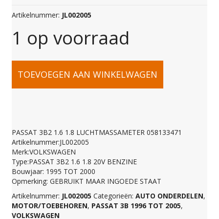
Artikelnummer:
JL002005
1 op voorraad
PASSAT
TOEVOEGEN AAN WINKELWAGEN
3B2
1.6
PASSAT 3B2 1.6 1.8 LUCHTMASSAMETER 058133471
Artikelnummer:JL002005
1.8
Merk:VOLKSWAGEN
Type:PASSAT 3B2 1.6 1.8 20V BENZINE
Bouwjaar: 1995 TOT 2000
LUCHTMASSAMETER
Opmerking: GEBRUIKT MAAR INGOEDE STAAT
Artikelnummer:
JL002005
Categorieën:
AUTO ONDERDELEN
,
MOTOR/TOEBEHOREN
,
PASSAT 3B 1996 TOT 2005
,
058133471
VOLKSWAGEN