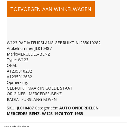
W123
TOEVOEGEN AAN WINKELWAGEN
RADIATEURSLANG
GEBRUIKT
W123 RADIATEURSLANG GEBRUIKT A1235010282
Artikelnummer:JL010487
A1235010282
Merk:MERCEDES-BENZ
Type: W123
OEM:
aantal
A1235010282
A1235012682
Opmerking:
GEBRUIKT MAAR IN GOEDE STAAT
ORIGINEEL MERCEDES-BENZ
RADIATEURSLANG BOVEN
SKU:
JL010487
Categorieën:
AUTO ONDERDELEN
,
MERCEDES-BENZ
,
W123 1976 TOT 1985