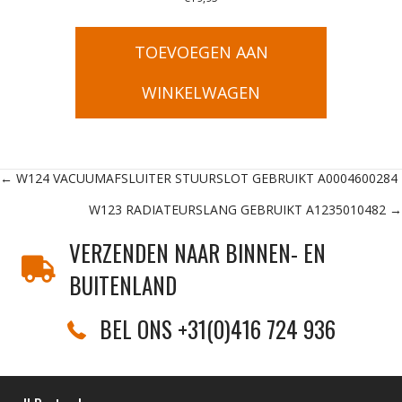
TOEVOEGEN AAN
WINKELWAGEN
Posts
← W124 VACUUMAFSLUITER STUURSLOT GEBRUIKT A0004600284
W123 RADIATEURSLANG GEBRUIKT A1235010482 →
navigation
VERZENDEN NAAR BINNEN- EN
BUITENLAND
BEL ONS +31(0)416 724 936