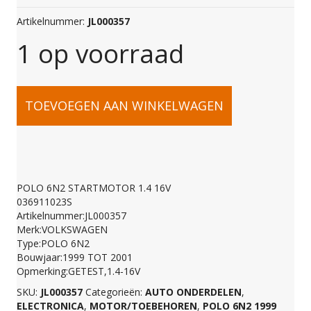
Artikelnummer:
JL000357
1 op voorraad
POLO
TOEVOEGEN AAN WINKELWAGEN
6N2
STARTMOTOR
POLO 6N2 STARTMOTOR 1.4 16V
036911023S
1.4
Artikelnummer:JL000357
Merk:VOLKSWAGEN
Type:POLO 6N2
16V
Bouwjaar:1999 TOT 2001
Opmerking:GETEST,1.4-16V
SKU:
JL000357
Categorieën:
AUTO ONDERDELEN
,
036911023S
ELECTRONICA
,
MOTOR/TOEBEHOREN
,
POLO 6N2 1999