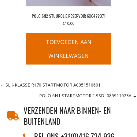
POLO 6N2 STUUROLIE RESERVOIR 6X0422371
€
10,00
TOEVOEGEN AAN
WINKELWAGEN
Posts
← SLK-KLASSE R170 STARTMOTOR A0051510601
POLO 6N1 STARTMOTOR 1.9SDI 085911023A →
navigation
VERZENDEN NAAR BINNEN- EN
BUITENLAND
BEL ONS +31(0)416 724 936