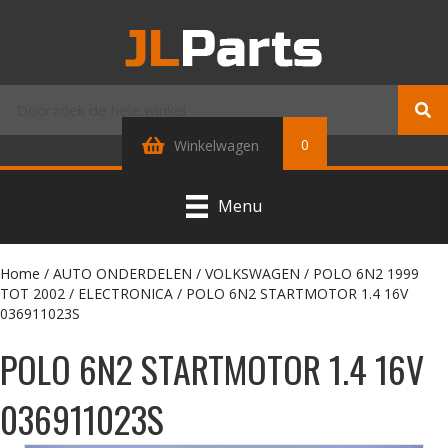
0
Winkelwagen
Menu
Home
/
AUTO ONDERDELEN
/
VOLKSWAGEN
/
POLO 6N2 1999
TOT 2002
/
ELECTRONICA
/ POLO 6N2 STARTMOTOR 1.4 16V
036911023S
POLO 6N2 STARTMOTOR 1.4 16V
036911023S