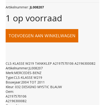
Artikelnummer:
JL008207
1 op voorraad
CLS-
TOEVOEGEN AAN WINKELWAGEN
KLASSE
W219
CLS-KLASSE W219 TANKKLEP A2197570106 A2196300082
Artikelnummer:JL008207
TANKKLEP
Merk:MERCEDES-BENZ
Type:CLS-KLASSE W219
Bouwjaar:2004 TOT 2011
A2197570106
Kleur: 032 DESIGNO MYSTIC BLAUW
Oem:
A2197570106
A2196300082
A2196300082