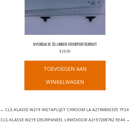
HYUNDAI IX 35 LINKER VOORPORTIERRUIT
€
29,95
TOEVOEGEN AAN
WINKELWAGEN
Posts
← CLS-KLASSE W219 INSTAPLIJST CHROOM LA A2196800335 7F24
CLS-KLASSE W219 DEURPANEEL LINKSVOOR A2197208762 9E44 →
navigation