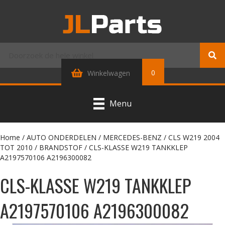
0
Winkelwagen
Menu
Home
/
AUTO ONDERDELEN
/
MERCEDES-BENZ
/
CLS W219 2004
TOT 2010
/
BRANDSTOF
/ CLS-KLASSE W219 TANKKLEP
A2197570106 A2196300082
CLS-KLASSE W219 TANKKLEP
A2197570106 A2196300082