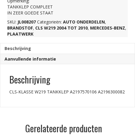
Opmerking:
TANKKLEP COMPLEET
aantal
IN ZEER GOEDE STAAT
SKU:
JL008207
Categorieën:
AUTO ONDERDELEN
,
BRANDSTOF
,
CLS W219 2004 TOT 2010
,
MERCEDES-BENZ
,
PLAATWERK
Beschrijving
Aanvullende informatie
Beschrijving
CLS-KLASSE W219 TANKKLEP A2197570106 A2196300082
Gerelateerde producten