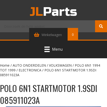
0
Winkelwagen
Menu
Home
/
AUTO ONDERDELEN
/
VOLKSWAGEN
/
POLO 6N1 1994
TOT 1999
/
ELECTRONICA
/ POLO 6N1 STARTMOTOR 1.9SDI
085911023A
POLO 6N1 STARTMOTOR 1.9SDI
085911023A