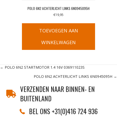
POLO 6N2 ACHTERLICHT LINKS 6N0945095H
€
19,95
TOEVOEGEN AAN
WINKELWAGEN
Posts
← POLO 6N2 STARTMOTOR 1.4 16V 036911023S
POLO 6N2 ACHTERLICHT LINKS 6N0945095H →
navigation
VERZENDEN NAAR BINNEN- EN
BUITENLAND
BEL ONS +31(0)416 724 936