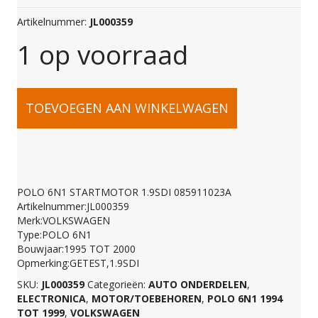
Artikelnummer:
JL000359
1 op voorraad
POLO
TOEVOEGEN AAN WINKELWAGEN
6N1
STARTMOTOR
POLO 6N1 STARTMOTOR 1.9SDI 085911023A
Artikelnummer:JL000359
1.9SDI
Merk:VOLKSWAGEN
Type:POLO 6N1
Bouwjaar:1995 TOT 2000
085911023A
Opmerking:GETEST,1.9SDI
SKU:
JL000359
Categorieën:
AUTO ONDERDELEN
,
ELECTRONICA
,
MOTOR/TOEBEHOREN
,
POLO 6N1 1994
aantal
TOT 1999
,
VOLKSWAGEN