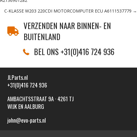
A2136901282
navigation
C-KLASSE W203 220CDI MOTORCOMPUTER ECU A6111537779 →
VERZENDEN NAAR BINNEN- EN
BUITENLAND
BEL ONS +31(0)416 724 936
JLParts.nl
+31(0)416 724 936
AMBACHTSSTRAAT 9A · 4261 TJ
WIJK EN AALBURG
john@evo-parts.nl