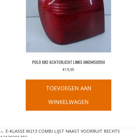
POLO 6N2 ACHTERLICHT LINKS 6N0945095H
€
19,95
TOEVOEGEN AAN
WINKELWAGEN
Posts
← E-KLASSE W213 COMBI LIJST NAAST VOORRUIT RECHTS