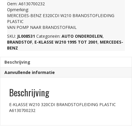
Oem: A6130700232
PLASTIC
Opmerking:
MERCEDES-BENZ E320CDI W210 BRANDSTOFLEIDING
PLASTIC
A6130700232
VAN POMP NAAR BRANDSTOFRAIL
SKU:
JL008531
Categorieën:
AUTO ONDERDELEN
,
aantal
BRANDSTOF
,
E-KLASSE W210 1995 TOT 2001
,
MERCEDES-
BENZ
Beschrijving
Aanvullende informatie
Beschrijving
E-KLASSE W210 320CDI BRANDSTOFLEIDING PLASTIC
A6130700232