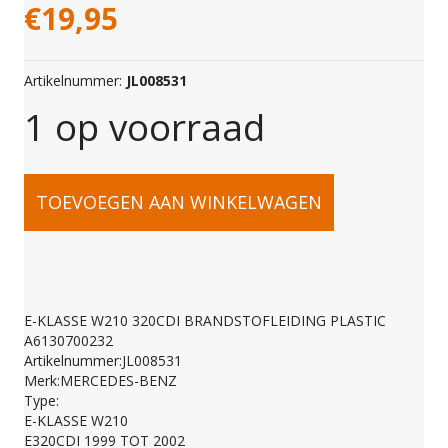
€
19,95
Artikelnummer:
JL008531
1 op voorraad
E-
TOEVOEGEN AAN WINKELWAGEN
KLASSE
W210
E-KLASSE W210 320CDI BRANDSTOFLEIDING PLASTIC
A6130700232
320CDI
Artikelnummer:JL008531
Merk:MERCEDES-BENZ
Type:
BRANDSTOFLEIDING
E-KLASSE W210
E320CDI 1999 TOT 2002