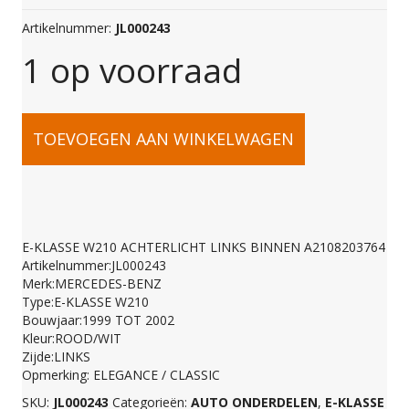
Artikelnummer:
JL000243
1 op voorraad
E-
TOEVOEGEN AAN WINKELWAGEN
KLASSE
W210
E-KLASSE W210 ACHTERLICHT LINKS BINNEN A2108203764
Artikelnummer:JL000243
ACHTERLICHT
Merk:MERCEDES-BENZ
Type:E-KLASSE W210
Bouwjaar:1999 TOT 2002
LINKS
Kleur:ROOD/WIT
Zijde:LINKS
Opmerking: ELEGANCE / CLASSIC
BINNEN
SKU:
JL000243
Categorieën:
AUTO ONDERDELEN
,
E-KLASSE