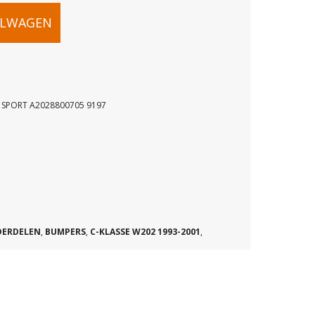
ELWAGEN
 SPORT A2028800705 9197
OSTER
DERDELEN
,
BUMPERS
,
C-KLASSE W202 1993-2001
,
05