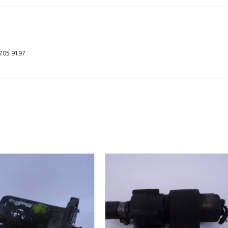
aantal
705 9197