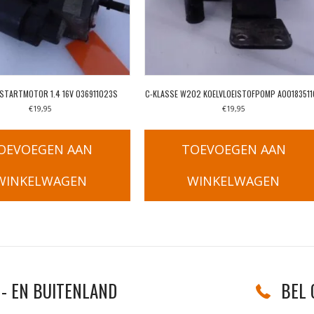
STARTMOTOR 1.4 16V 036911023S
C-KLASSE W202 KOELVLOEISTOFPOMP A00183511
€
19,95
€
19,95
OEVOEGEN AAN
TOEVOEGEN AAN
WINKELWAGEN
WINKELWAGEN
- EN BUITENLAND
BEL 