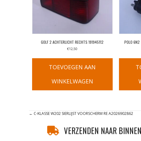
GOLF 2 ACHTERLICHT RECHTS 191945112
POLO 6N2 
€
12,50
TOEVOEGEN AAN
T
WINKELWAGEN
Posts
← C-KLASSE W202 SIERLIJST VOORSCHERM RE A2026902862
navigation
VERZENDEN NAAR BINNEN