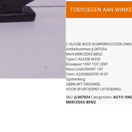
C-
TOEVOEGEN AAN WINK
KLASSE
W202
C-KLASSE W202 BUMPERROOSTER LINKS
Artikelnummer:JL007034
Merk:MERCEDES-BENZ
BUMPERRO
Type:C-KLASSE W202
Bouwjaar:1997 TOT 2001
Kleur:LAVAZWART 197
LINKS
Oem: A2028800705 9197
Opmerking:
GEBRUIKT ORIGINEEL
SPORT
VOOR SPORT/ESPRIT UITVOERING
SKU:
JL007034
Categorieën:
AUTO ON
MERCEDES-BENZ
A20288007
9197