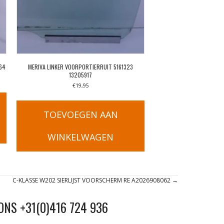
64
MERIVA LINKER VOORPORTIERRUIT 5161323
13205917
€
19,95
TOEVOEGEN AAN
WINKELWAGEN
C-KLASSE W202 SIERLIJST VOORSCHERM RE A2026908062 →
ONS +31(0)416 724 936