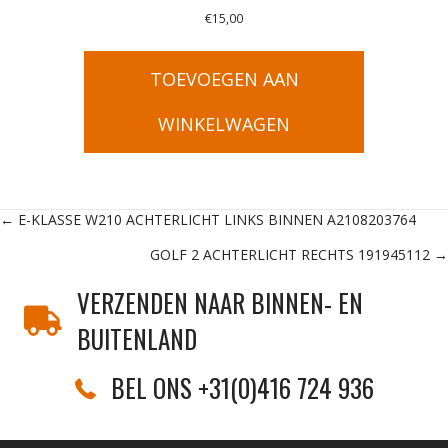
€
15,00
TOEVOEGEN AAN
WINKELWAGEN
Posts
← E-KLASSE W210 ACHTERLICHT LINKS BINNEN A2108203764
GOLF 2 ACHTERLICHT RECHTS 191945112 →
navigation
VERZENDEN NAAR BINNEN- EN
BUITENLAND
BEL ONS +31(0)416 724 936