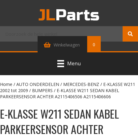
0
Winkelwagen
Menu
Home
/
AUTO ONDERDELEN
/
MERCEDES-BENZ
/
E-KLASSE W211
2002 tot 2009
/
BUMPERS
/ E-KLASSE W211 SEDAN KABEL
PARKEERSENSOR ACHTER A2115406506 A2115406606
E-KLASSE W211 SEDAN KABEL
PARKEERSENSOR ACHTER