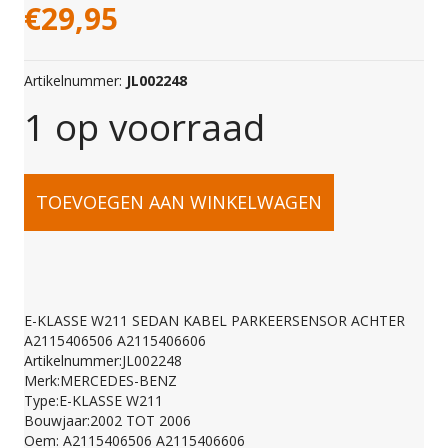
€
29,95
Artikelnummer:
JL002248
1 op voorraad
E-
TOEVOEGEN AAN WINKELWAGEN
KLASSE
W211
E-KLASSE W211 SEDAN KABEL PARKEERSENSOR ACHTER
A2115406506 A2115406606
SEDAN
Artikelnummer:JL002248
Merk:MERCEDES-BENZ
Type:E-KLASSE W211
KABEL
Bouwjaar:2002 TOT 2006
Oem: A2115406506 A2115406606