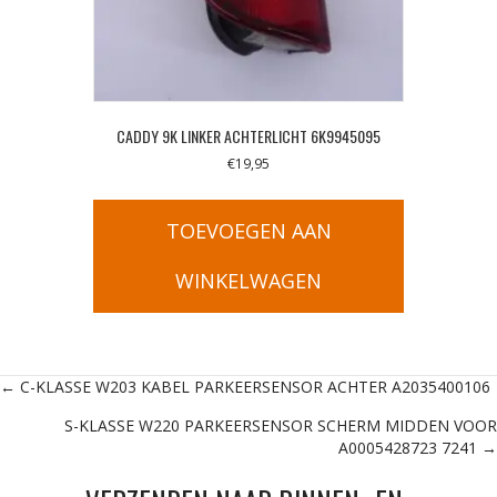
CADDY 9K LINKER ACHTERLICHT 6K9945095
€
19,95
TOEVOEGEN AAN
WINKELWAGEN
Posts
← C-KLASSE W203 KABEL PARKEERSENSOR ACHTER A2035400106
S-KLASSE W220 PARKEERSENSOR SCHERM MIDDEN VOOR
navigation
A0005428723 7241 →