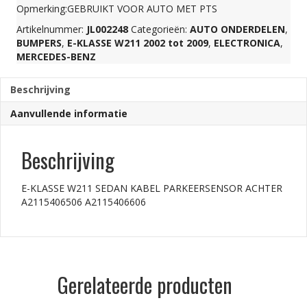
Opmerking:GEBRUIKT VOOR AUTO MET PTS
PARKEERSENSOR
Artikelnummer:
JL002248
Categorieën:
AUTO ONDERDELEN
,
BUMPERS
,
E-KLASSE W211 2002 tot 2009
,
ELECTRONICA
,
MERCEDES-BENZ
ACHTER
Beschrijving
A2115406506
Aanvullende informatie
A2115406606
Beschrijving
aantal
E-KLASSE W211 SEDAN KABEL PARKEERSENSOR ACHTER
A2115406506 A2115406606
Gerelateerde producten