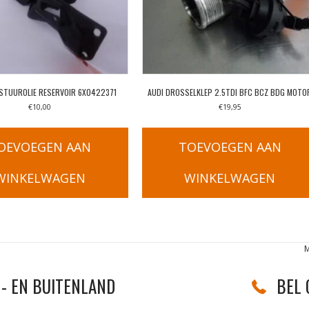
STUUROLIE RESERVOIR 6X0422371
AUDI DROSSELKLEP 2.5TDI BFC BCZ BDG MOTO
€
10,00
€
19,95
OEVOEGEN AAN
TOEVOEGEN AAN
WINKELWAGEN
WINKELWAGEN
M
- EN BUITENLAND
BEL 