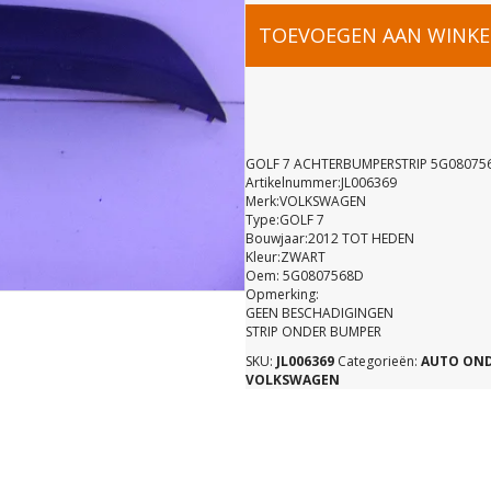
GOLF
TOEVOEGEN AAN WINK
7
ACHTERBU
GOLF 7 ACHTERBUMPERSTRIP 5G08075
Artikelnummer:JL006369
Merk:VOLKSWAGEN
5G0807568
Type:GOLF 7
Bouwjaar:2012 TOT HEDEN
Kleur:ZWART
aantal
Oem: 5G0807568D
Opmerking:
GEEN BESCHADIGINGEN
STRIP ONDER BUMPER
SKU:
JL006369
Categorieën:
AUTO ON
VOLKSWAGEN