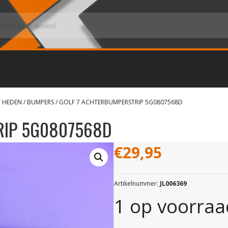
T HEDEN
/
BUMPERS
/ GOLF 7 ACHTERBUMPERSTRIP 5G0807568D
RIP 5G0807568D
€
29,95
Artikelnummer:
JL006369
1 op voorraa