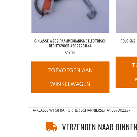
C-KLASSE W202 RAAMMECHANISME ELECTRISCH
POLO 6N2 
RECHTSVOOR A2027201646
€
19,95
T
TOEVOEGEN AAN
WINKELWAGEN
Posts
← A-KLASSE W168 RA PORTIER SCHARNIERSET A1687302237
navigation
VERZENDEN NAAR BINNEN