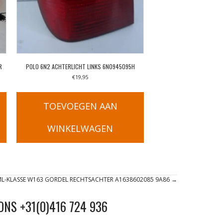
R
POLO 6N2 ACHTERLICHT LINKS 6N0945095H
€
19,95
TOEVOEGEN AAN
WINKELWAGEN
L-KLASSE W163 GORDEL RECHTSACHTER A1638602085 9A86 →
ONS +31(0)416 724 936