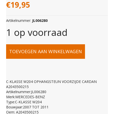
€
19,95
Artikelnummer:
JL006280
1 op voorraad
C-
TOEVOEGEN AAN WINKELWAGEN
KLASSE
W204
C-KLASSE W204 OPHANGSTEUN VOORZIJDE CARDAN
A2043500215
OPHANGSTEUN
Artikelnummer:JL006280
Merk:MERCEDES-BENZ
Type:C-KLASSE W204
VOORZIJDE
Bouwjaar:2007 TOT 2011
Oem: A2043500215