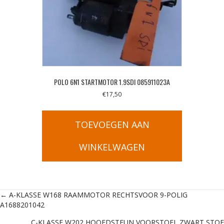
POLO 6N1 STARTMOTOR 1.9SDI 085911023A
€
17,50
TOEVOEGEN AAN
WINKELWAGEN
Posts
← A-KLASSE W168 RAAMMOTOR RECHTSVOOR 9-POLIG
A1688201042
navigation
C-KLASSE W202 HOOFDSTEUN VOORSTOEL ZWART STOF