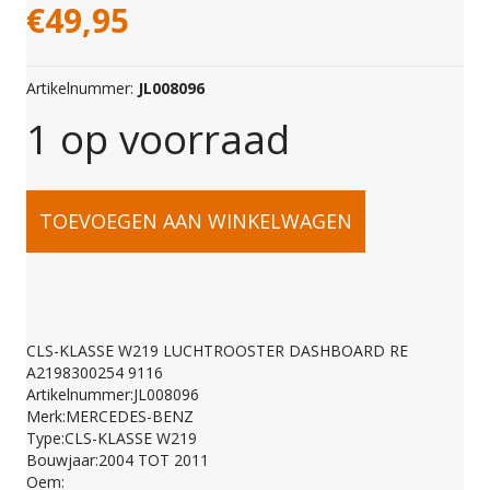
€
49,95
Artikelnummer:
JL008096
1 op voorraad
CLS-
TOEVOEGEN AAN WINKELWAGEN
KLASSE
W219
CLS-KLASSE W219 LUCHTROOSTER DASHBOARD RE
A2198300254 9116
LUCHTROOSTER
Artikelnummer:JL008096
Merk:MERCEDES-BENZ
Type:CLS-KLASSE W219
DASHBOARD
Bouwjaar:2004 TOT 2011
Oem: