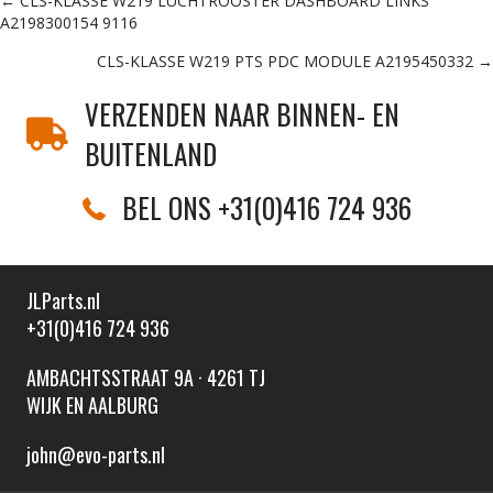
Posts
← CLS-KLASSE W219 LUCHTROOSTER DASHBOARD LINKS
A2198300154 9116
navigation
CLS-KLASSE W219 PTS PDC MODULE A2195450332 →
VERZENDEN NAAR BINNEN- EN
BUITENLAND
BEL ONS +31(0)416 724 936
JLParts.nl
+31(0)416 724 936
AMBACHTSSTRAAT 9A · 4261 TJ
WIJK EN AALBURG
john@evo-parts.nl