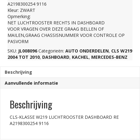
A2198300254 9116
RE
Kleur: ZWART
Opmerking:
NET LUCHTROOSTER RECHTS IN DASHBOARD
A2198300254
VOOR VRAGEN OVER DEZE GRAAG BELLEN OF
MAILEN,GRAAG CHASSISNUMMER VOOR CONTROLE OP
PASVORM
9116
SKU:
JL008096
Categorieën:
AUTO ONDERDELEN
,
CLS W219
2004 TOT 2010
,
DASHBOARD
,
KACHEL
,
MERCEDES-BENZ
aantal
Beschrijving
Aanvullende informatie
Beschrijving
CLS-KLASSE W219 LUCHTROOSTER DASHBOARD RE
A2198300254 9116