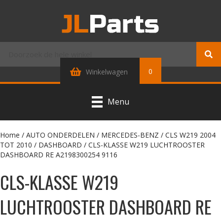
0
Winkelwagen
Menu
Home
/
AUTO ONDERDELEN
/
MERCEDES-BENZ
/
CLS W219 2004
TOT 2010
/
DASHBOARD
/ CLS-KLASSE W219 LUCHTROOSTER
DASHBOARD RE A2198300254 9116
CLS-KLASSE W219
LUCHTROOSTER DASHBOARD RE