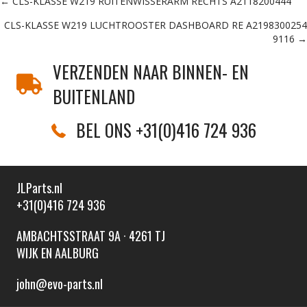
Posts
← CLS-KLASSE W219 RUITENWISSERARM RECHTS A2118200444
CLS-KLASSE W219 LUCHTROOSTER DASHBOARD RE A2198300254
navigation
9116 →
VERZENDEN NAAR BINNEN- EN
BUITENLAND
BEL ONS +31(0)416 724 936
JLParts.nl
+31(0)416 724 936
AMBACHTSSTRAAT 9A · 4261 TJ
WIJK EN AALBURG
john@evo-parts.nl