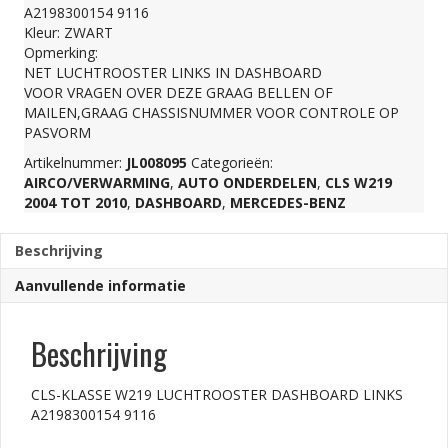
A2198300154 9116
LINKS
Kleur: ZWART
Opmerking:
NET LUCHTROOSTER LINKS IN DASHBOARD
A2198300154
VOOR VRAGEN OVER DEZE GRAAG BELLEN OF
MAILEN,GRAAG CHASSISNUMMER VOOR CONTROLE OP
PASVORM
9116
Artikelnummer:
JL008095
Categorieën:
AIRCO/VERWARMING
,
AUTO ONDERDELEN
,
CLS W219
aantal
2004 TOT 2010
,
DASHBOARD
,
MERCEDES-BENZ
Beschrijving
Aanvullende informatie
Beschrijving
CLS-KLASSE W219 LUCHTROOSTER DASHBOARD LINKS
A2198300154 9116