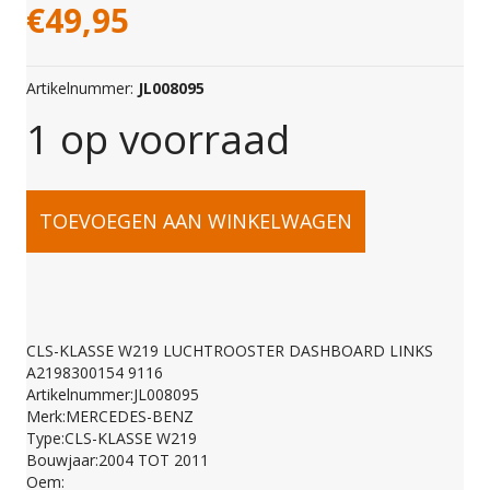
€
49,95
Artikelnummer:
JL008095
1 op voorraad
CLS-
TOEVOEGEN AAN WINKELWAGEN
KLASSE
W219
CLS-KLASSE W219 LUCHTROOSTER DASHBOARD LINKS
A2198300154 9116
LUCHTROOSTER
Artikelnummer:JL008095
Merk:MERCEDES-BENZ
Type:CLS-KLASSE W219
DASHBOARD
Bouwjaar:2004 TOT 2011
Oem: