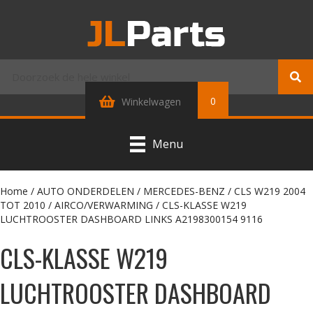
0
Winkelwagen
Menu
Home
/
AUTO ONDERDELEN
/
MERCEDES-BENZ
/
CLS W219 2004
TOT 2010
/
AIRCO/VERWARMING
/ CLS-KLASSE W219
LUCHTROOSTER DASHBOARD LINKS A2198300154 9116
CLS-KLASSE W219
LUCHTROOSTER DASHBOARD