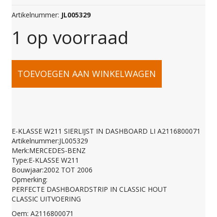
Artikelnummer:
JL005329
1 op voorraad
E-
TOEVOEGEN AAN WINKELWAGEN
KLASSE
W211
E-KLASSE W211 SIERLIJST IN DASHBOARD LI A2116800071
Artikelnummer:JL005329
SIERLIJST
Merk:MERCEDES-BENZ
Type:E-KLASSE W211
Bouwjaar:2002 TOT 2006
IN
Opmerking:
PERFECTE DASHBOARDSTRIP IN CLASSIC HOUT
CLASSIC UITVOERING
DASHBOARD
Oem: A2116800071