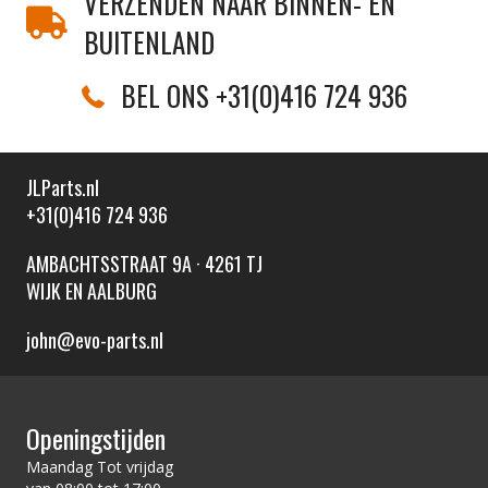
VERZENDEN NAAR BINNEN- EN
BUITENLAND
BEL ONS +31(0)416 724 936
JLParts.nl
+31(0)416 724 936
AMBACHTSSTRAAT 9A · 4261 TJ
WIJK EN AALBURG
john@evo-parts.nl
Openingstijden
Maandag Tot vrijdag