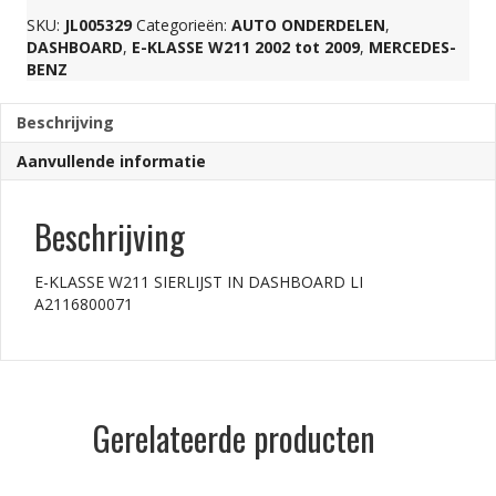
SKU:
JL005329
Categorieën:
AUTO ONDERDELEN
,
LI
DASHBOARD
,
E-KLASSE W211 2002 tot 2009
,
MERCEDES-
BENZ
A2116800071
Beschrijving
Aanvullende informatie
aantal
Beschrijving
E-KLASSE W211 SIERLIJST IN DASHBOARD LI
A2116800071
Gerelateerde producten